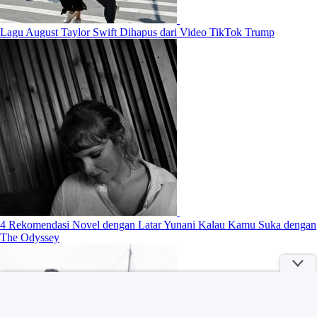
Lagu August Taylor Swift Dihapus dari Video TikTok Trump
4 Rekomendasi Novel dengan Latar Yunani Kalau Kamu Suka dengan
The Odyssey