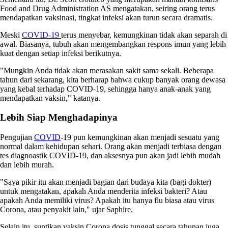
Food and Drug Administration AS mengatakan, seiring orang terus
mendapatkan vaksinasi, tingkat infeksi akan turun secara dramatis.
Meski
COVID-19
terus menyebar, kemungkinan tidak akan separah di
awal. Biasanya, tubuh akan mengembangkan respons imun yang lebih
kuat dengan setiap infeksi berikutnya.
"Mungkin Anda tidak akan merasakan sakit sama sekali. Beberapa
tahun dari sekarang, kita berharap bahwa cukup banyak orang dewasa
yang kebal terhadap COVID-19, sehingga hanya anak-anak yang
mendapatkan vaksin," katanya.
Lebih Siap Menghadapinya
Pengujian
COVID
-19 pun kemungkinan akan menjadi sesuatu yang
normal dalam kehidupan sehari. Orang akan menjadi terbiasa dengan
tes diagnoastik COVID-19, dan aksesnya pun akan jadi lebih mudah
dan lebih murah.
"Saya pikir itu akan menjadi bagian dari budaya kita (bagi dokter)
untuk mengatakan, apakah Anda menderita infeksi bakteri? Atau
apakah Anda memiliki virus? Apakah itu hanya flu biasa atau virus
Corona, atau penyakit lain," ujar Saphire.
Selain itu, suntikan vaksin Corona dosis tunggal secara tahunan juga