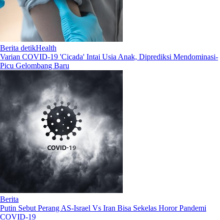
Berita detikHealth
Varian COVID-19 'Cicada' Intai Usia Anak, Diprediksi Mendominasi-
Picu Gelombang Baru
Berita
Putin Sebut Perang AS-Israel Vs Iran Bisa Sekelas Horor Pandemi
COVID-19