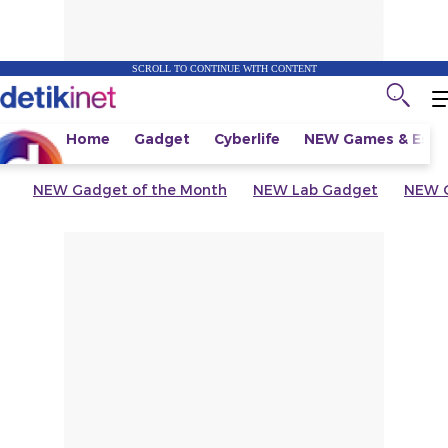
SCROLL TO CONTINUE WITH CONTENT
Home
Gadget
Cyberlife
NEW
Games & Espo
NEW
Gadget of the Month
NEW
Lab Gadget
NEW
G