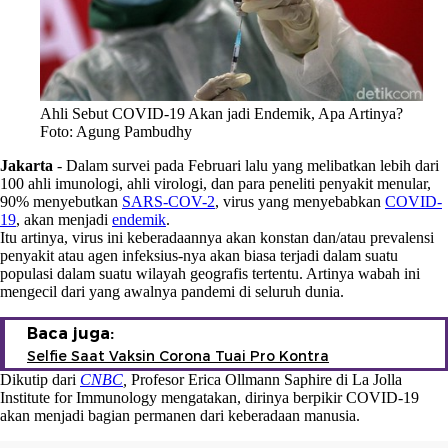
Ahli Sebut COVID-19 Akan jadi Endemik, Apa Artinya?
Foto: Agung Pambudhy
Jakarta
-
Dalam survei pada Februari lalu yang melibatkan lebih dari
100 ahli imunologi, ahli virologi, dan para peneliti penyakit menular,
90% menyebutkan
SARS-COV-2
, virus yang menyebabkan
COVID-
19
, akan menjadi
endemik
.
Itu artinya, virus ini keberadaannya akan konstan dan/atau prevalensi
penyakit atau agen infeksius-nya akan biasa terjadi dalam suatu
populasi dalam suatu wilayah geografis tertentu. Artinya wabah ini
mengecil dari yang awalnya pandemi di seluruh dunia.
Baca juga:
Selfie Saat Vaksin Corona Tuai Pro Kontra
Dikutip dari
CNBC
,
Profesor Erica Ollmann Saphire di La Jolla
Institute for Immunology mengatakan, dirinya berpikir COVID-19
akan menjadi bagian permanen dari keberadaan manusia.