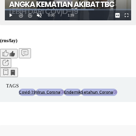
(rns/fay)
TAGS
Covid-19
Virus Corona
Endemik
Setahun Corona