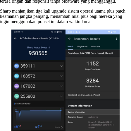
terasa ringan dan responsif tanpa bloatware yang mengganggu.
Sharp menjanjikan tiga kali upgrade sistem operasi utama plus patch
keamanan jangka panjang, menambah nilai plus bagi mereka yang
ingin menggunakan ponsel ini dalam waktu lama.