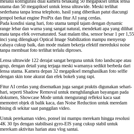
melalui konfigurasi dual kamera belakang 50 megapiksel untuk lensa
utama dan 50 megapiksel untuk lensa ultrawide. Meski terlihat
sederhana tanpa lensa telephoto, hasil yang diberikan patut diacungi
jempol berkat engine ProPix dan fitur AI yang cerdas.
Pada kondisi siang hari, foto utama tampil tajam dengan dynamic
range lebar dan warna yang sangat natural, mendekati apa yang dilihat
mata tanpa efek oversaturated. Saat malam tiba, sensor besar 1 per 1,55
inci yang dilengkapi Optical Image Stabilization mampu menyerap
cahaya cukup baik, dan mode malam bekerja efektif mereduksi noise
tanpa membuat foto terlihat terlalu diproses.
Lensa ultrawide 122 derajat sangat berguna untuk foto landscape atau
grup, dengan detail yang terjaga meski warnanya sedikit berbeda dari
lensa utama. Kamera depan 32 megapiksel menghasilkan foto selfie
dengan skin tone akurat dan efek bokeh yang rapi.
Fitur AI cerdas yang disematkan juga sangat praktis digunakan sehari-
hari, seperti Shadow Removal untuk menghilangkan bayangan pada
dokumen, Showcase Mode untuk mengurangi refleksi kaca saat
memotret objek di balik kaca, dan Noise Reduction untuk meredam
bising di sekitar saat panggilan video.
Untuk perekaman video, ponsel ini mampu merekam hingga resolusi
4K 30 fps dengan stabilisasi gyro-EIS yang cukup stabil untuk
merekam aktivitas harian atau vlog santai.