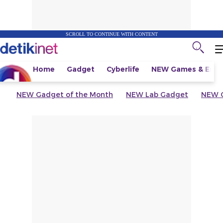
SCROLL TO CONTINUE WITH CONTENT
Home
Gadget
Cyberlife
NEW
Games & Espo
NEW
Gadget of the Month
NEW
Lab Gadget
NEW
G