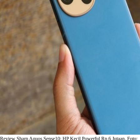
Review Sharp Aquos Sense10: HP Kecil Powerful Rp 6 Jutaan. Foto: