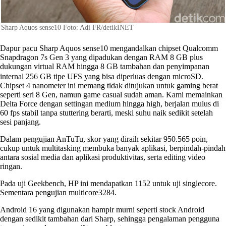
Sharp Aquos sense10 Foto: Adi FR/detikINET
Dapur pacu Sharp Aquos sense10 mengandalkan chipset Qualcomm
Snapdragon 7s Gen 3 yang dipadukan dengan RAM 8 GB plus
dukungan virtual RAM hingga 8 GB tambahan dan penyimpanan
internal 256 GB tipe UFS yang bisa diperluas dengan microSD.
Chipset 4 nanometer ini memang tidak ditujukan untuk gaming berat
seperti seri 8 Gen, namun game casual sudah aman. Kami memainkan
Delta Force dengan settingan medium hingga high, berjalan mulus di
60 fps stabil tanpa stuttering berarti, meski suhu naik sedikit setelah
sesi panjang.
Dalam pengujian AnTuTu, skor yang diraih sekitar 950.565 poin,
cukup untuk multitasking membuka banyak aplikasi, berpindah-pindah
antara sosial media dan aplikasi produktivitas, serta editing video
ringan.
Pada uji Geekbench, HP ini mendapatkan 1152 untuk uji singlecore.
Sementara pengujian multicore3284.
Android 16 yang digunakan hampir murni seperti stock Android
dengan sedikit tambahan dari Sharp, sehingga pengalaman pengguna