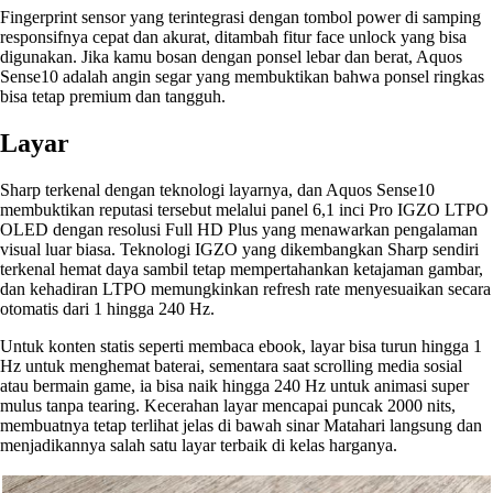
Fingerprint sensor yang terintegrasi dengan tombol power di samping
responsifnya cepat dan akurat, ditambah fitur face unlock yang bisa
digunakan. Jika kamu bosan dengan ponsel lebar dan berat, Aquos
Sense10 adalah angin segar yang membuktikan bahwa ponsel ringkas
bisa tetap premium dan tangguh.
Layar
Sharp terkenal dengan teknologi layarnya, dan Aquos Sense10
membuktikan reputasi tersebut melalui panel 6,1 inci Pro IGZO LTPO
OLED dengan resolusi Full HD Plus yang menawarkan pengalaman
visual luar biasa. Teknologi IGZO yang dikembangkan Sharp sendiri
terkenal hemat daya sambil tetap mempertahankan ketajaman gambar,
dan kehadiran LTPO memungkinkan refresh rate menyesuaikan secara
otomatis dari 1 hingga 240 Hz.
Untuk konten statis seperti membaca ebook, layar bisa turun hingga 1
Hz untuk menghemat baterai, sementara saat scrolling media sosial
atau bermain game, ia bisa naik hingga 240 Hz untuk animasi super
mulus tanpa tearing. Kecerahan layar mencapai puncak 2000 nits,
membuatnya tetap terlihat jelas di bawah sinar Matahari langsung dan
menjadikannya salah satu layar terbaik di kelas harganya.