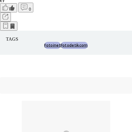
0
TAGS
Fotoinet
Fotodetikcom