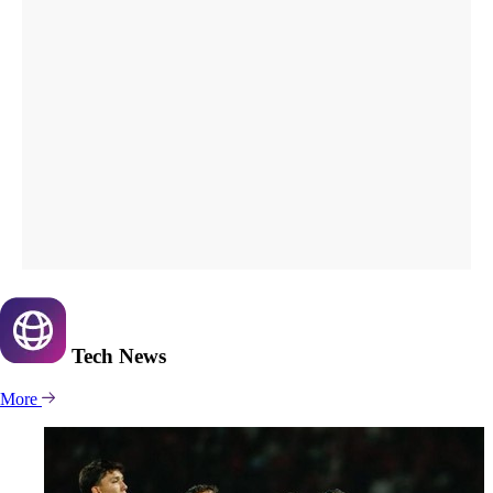
Tech
News
More