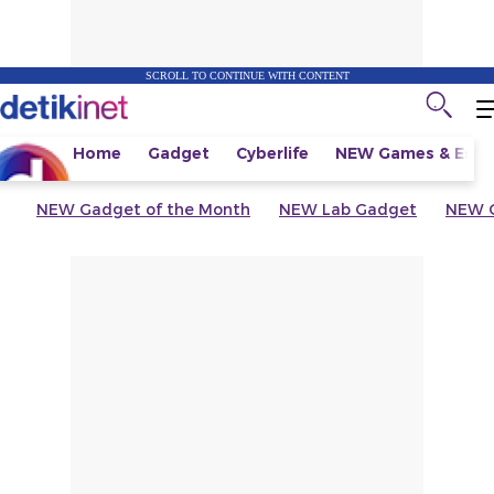
SCROLL TO CONTINUE WITH CONTENT
Home
Gadget
Cyberlife
NEW
Games & Espo
NEW
Gadget of the Month
NEW
Lab Gadget
NEW
G