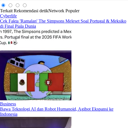
Terkait
Rekomendasi
detikNetwork
Populer
Cyberlife
Cek Fakta 'Ramalan' The Simpsons Meleset Soal Portugal & Meksiko
di Final Piala Dunia
Business
Bawa Teknologi AI dan Robot Humanoid, Agibot Ekspansi ke
Indonesia