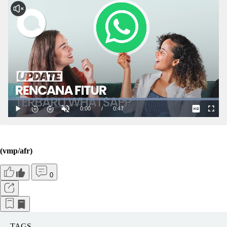
(vmp/afr)
0
TAGS