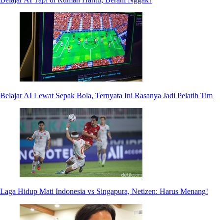
Belajar AI Lewat Sepak Bola, Ternyata Ini Rasanya Jadi Pelatih Tim
Laga Hidup Mati Indonesia vs Singapura, Netizen: Harus Menang!