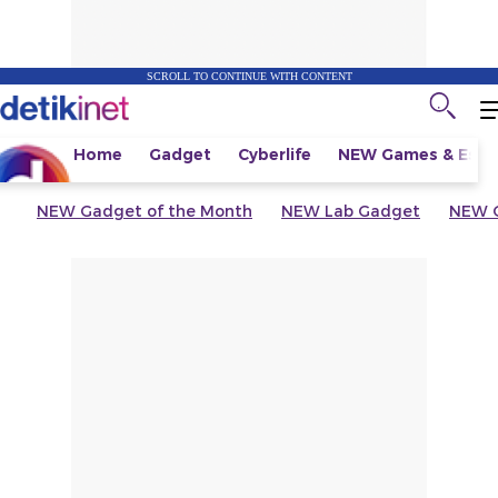
SCROLL TO CONTINUE WITH CONTENT
Home
Gadget
Cyberlife
NEW
Games & Espo
NEW
Gadget of the Month
NEW
Lab Gadget
NEW
G