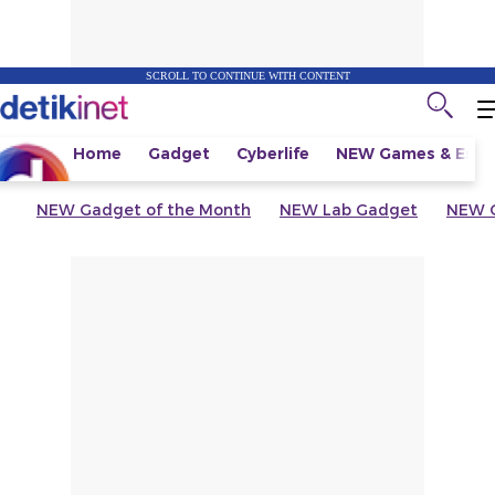
SCROLL TO CONTINUE WITH CONTENT
Home
Gadget
Cyberlife
NEW
Games & Espo
NEW
Gadget of the Month
NEW
Lab Gadget
NEW
G