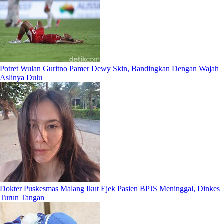
Potret Wulan Guritno Pamer Dewy Skin, Bandingkan Dengan Wajah
Aslinya Dulu
Dokter Puskesmas Malang Ikut Ejek Pasien BPJS Meninggal, Dinkes
Turun Tangan