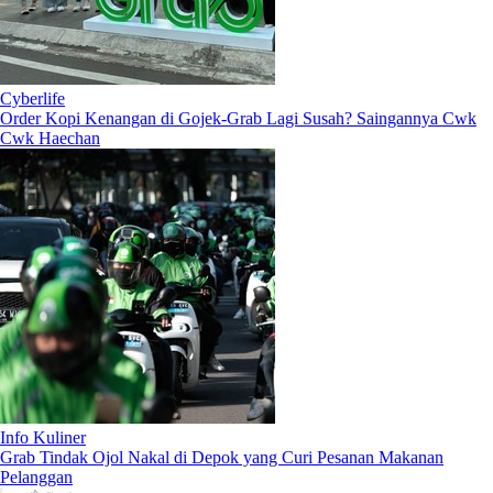
Cyberlife
Order Kopi Kenangan di Gojek-Grab Lagi Susah? Saingannya Cwk
Cwk Haechan
Info Kuliner
Grab Tindak Ojol Nakal di Depok yang Curi Pesanan Makanan
Pelanggan