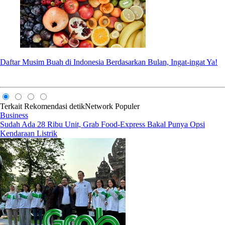
Daftar Musim Buah di Indonesia Berdasarkan Bulan, Ingat-ingat Ya!
Terkait
Rekomendasi
detikNetwork
Populer
Business
Sudah Ada 28 Ribu Unit, Grab Food-Express Bakal Punya Opsi
Kendaraan Listrik