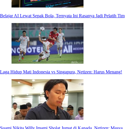
Belajar AI Lewat Sepak Bola, Ternyata Ini Rasanya Jadi Pelatih Tim
Laga Hidup Mati Indonesia vs Singapura, Netizen: Harus Menang!
Suami Nikita Willy Imami Sholat Jumat di Kanada, Netizen: Masya