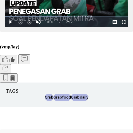
(vmp/fay)
TAGS
Grab
Grabfood
Grabdaily