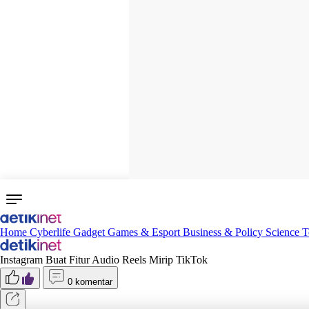
Home
Cyberlife
Gadget
Games & Esport
Business & Policy
Science
T
Instagram Buat Fitur Audio Reels Mirip TikTok
0 komentar