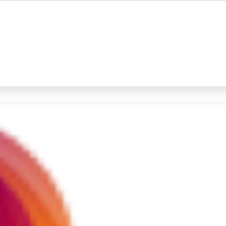
#4
iran
#5
demo
Promoted
Terakhir yang dicari
Loading...