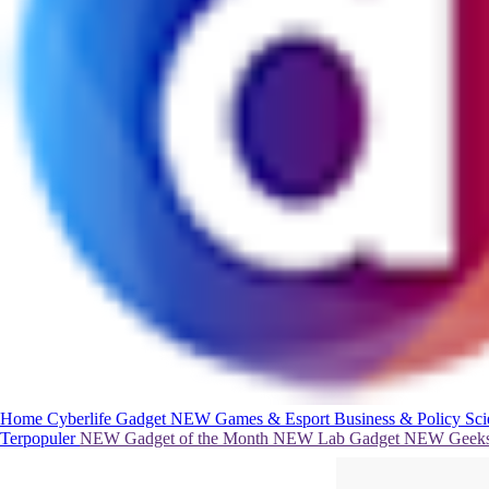
Home
Cyberlife
Gadget
NEW
Games & Esport
Business & Policy
Sc
Terpopuler
NEW
Gadget of the Month
NEW
Lab Gadget
NEW
Geeks