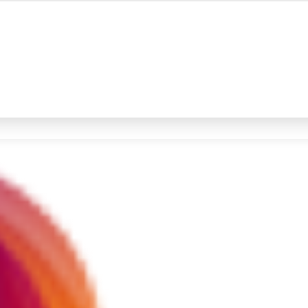
#4
iran
#5
prabowo
Promoted
Terakhir yang dicari
Loading...