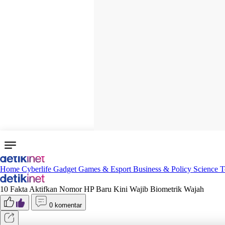
Home
Cyberlife
Gadget
Games & Esport
Business & Policy
Science
T
10 Fakta Aktifkan Nomor HP Baru Kini Wajib Biometrik Wajah
0 komentar