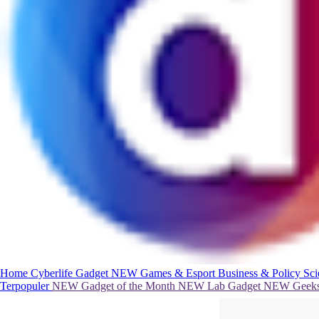
Home
Cyberlife
Gadget
NEW
Games & Esport
Business & Policy
Sc
Terpopuler
NEW
Gadget of the Month
NEW
Lab Gadget
NEW
Geeks