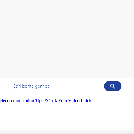
Cancel
Yang sedang ramai dicari
elecommunication
Tips & Trik
Foto
Video
Indeks
#1
gempa hari ini
#2
demo
#3
gempa