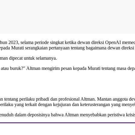
tahun 2023, selama periode singkat ketika dewan direksi OpenAI meme
 kepada Murati serangkaian pertanyaan tentang bagaimana dewan direk
tman dipecat untuk selamanya.
 atau buruk?" Altman mengirim pesan kepada Murati tentang masa de
ian tentang perilaku pribadi dan profesional Altman. Mantan anggota
erilaku yang terkait dengan kejujuran dan keterusterangan yang men
enuduh dalam deposisinya bahwa Altman menyebabkan peristiwa krisi