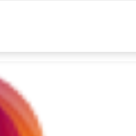
#4
iran
#5
gempa hari ini
Promoted
Terakhir yang dicari
Loading...