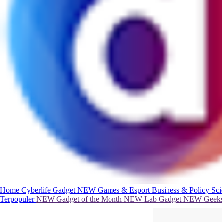
Home
Cyberlife
Gadget
NEW
Games & Esport
Business & Policy
Sc
Terpopuler
NEW
Gadget of the Month
NEW
Lab Gadget
NEW
Geeks