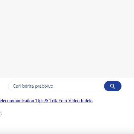
Cancel
Yang sedang ramai dicari
elecommunication
Tips & Trik
Foto
Video
Indeks
#1
data live draw sgp
g
#2
piala presiden 2026
#3
prabowo