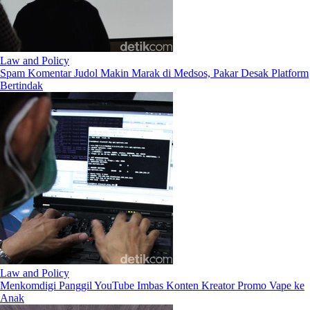
Law and Policy
Spam Komentar Judol Makin Marak di Medsos, Pakar Desak Platform
Bertindak
Law and Policy
Menkomdigi Panggil YouTube Imbas Konten Kreator Promo Vape ke
Anak