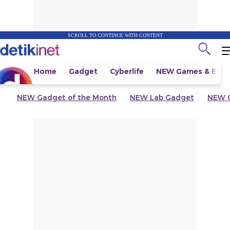
SCROLL TO CONTINUE WITH CONTENT
Home
Gadget
Cyberlife
NEW
Games & Espo
NEW
Gadget of the Month
NEW
Lab Gadget
NEW
G