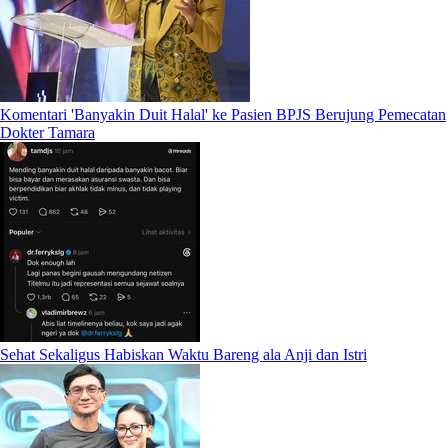
Komentari 'Banyakin Duit Halal' ke Pasien BPJS Berujung Pemecatan
Dokter Tamara
Sehat Sekaligus Habiskan Waktu Bareng ala Anji dan Istri