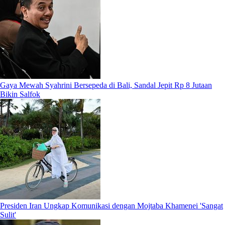
Gaya Mewah Syahrini Bersepeda di Bali, Sandal Jepit Rp 8 Jutaan
Bikin Salfok
Presiden Iran Ungkap Komunikasi dengan Mojtaba Khamenei 'Sangat
Sulit'