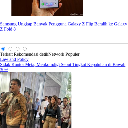
Samsung Ungkap Banyak Pengguna Galaxy Z Flip Beralih ke Galaxy
Z Fold 8
Terkait
Rekomendasi
detikNetwork
Populer
Law and Policy
Sidak Kantor Meta, Menkomdigi Sebut Tingkat Kepatuhan di Bawah
30%