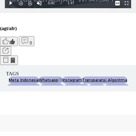
(agt/afr)
0
TAGS
Meta Indonesia
Whatsapp
Instagram
Transparansi Algoritma
Moderasi Konten
Disinformasi
Misinformasi
Komdigi
Menkomdigi
Meutya Hafid