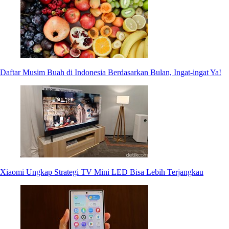
Daftar Musim Buah di Indonesia Berdasarkan Bulan, Ingat-ingat Ya!
Xiaomi Ungkap Strategi TV Mini LED Bisa Lebih Terjangkau