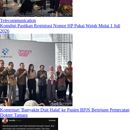
Telecommunication
Komdigi Pastikan Registrasi Nomor HP Pakai Wajah Mulai 1 Juli
2026
Komentari 'Banyakin Duit Halal' ke Pasien BPJS Berujung Pemecatan
Dokter Tamara