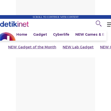
SCROLL TO CONTINUE WITH CONTENT
Home
Gadget
Cyberlife
NEW
Games & Espo
NEW
Gadget of the Month
NEW
Lab Gadget
NEW
G