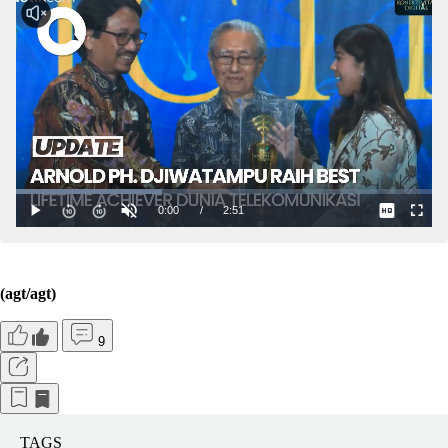
(agt/agt)
9
TAGS