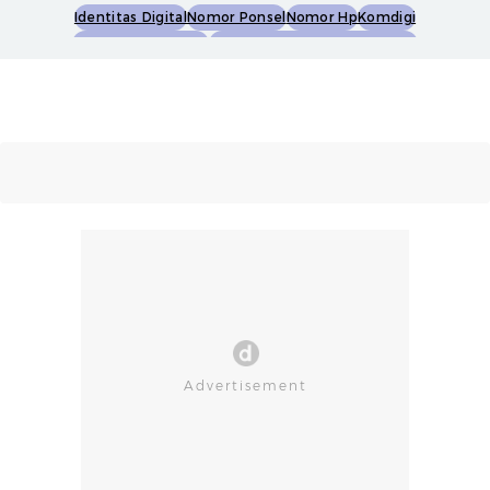
Identitas Digital
Nomor Ponsel
Nomor Hp
Komdigi
Registrasi Sim Card
Registrasi Sim Card Biometrik
Registrasi Sim Card Face Recognition