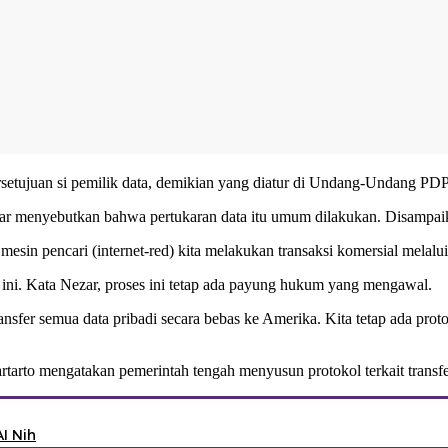
rsetujuan si pemilik data, demikian yang diatur di Undang-Undang PDP.
ezar menyebutkan bahwa pertukaran data itu umum dilakukan. Disampaik
mesin pencari (internet-red) kita melakukan transaksi komersial melalu
i ini. Kata Nezar, proses ini tetap ada payung hukum yang mengawal.
ransfer semua data pribadi secara bebas ke Amerika. Kita tetap ada pr
rto mengatakan pemerintah tengah menyusun protokol terkait transfer
I Nih