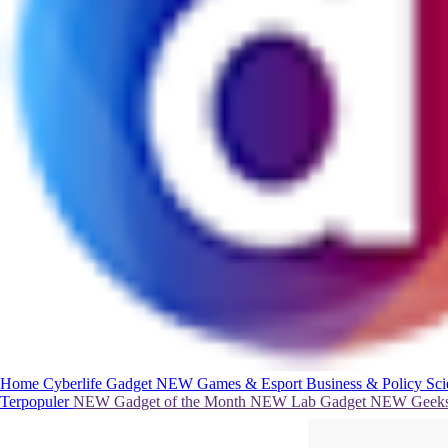
Home
Cyberlife
Gadget
NEW
Games & Esport
Business & Policy
Sc
Terpopuler
NEW
Gadget of the Month
NEW
Lab Gadget
NEW
Geeks