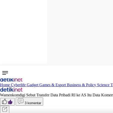
Home
Cyberlife
Gadget
Games & Esport
Business & Policy
Science
T
Wamenkomdigi Sebut Transfer Data Pribadi RI ke AS Itu Data Komers
3 komentar