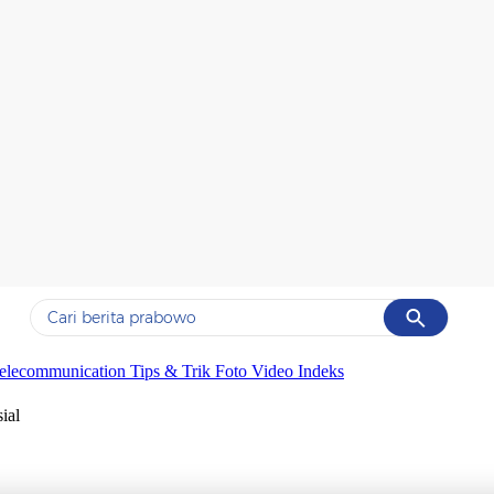
Cancel
Yang sedang ramai dicari
elecommunication
Tips & Trik
Foto
Video
Indeks
#1
data live draw sgp
ial
#2
kebakaran
#3
prabowo