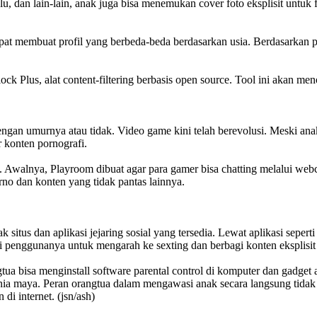
ulu, dan lain-lain, anak juga bisa menemukan cover foto eksplisit untu
pat membuat profil yang berbeda-beda berdasarkan usia. Berdasarkan p
 Plus, alat content-filtering berbasis open source. Tool ini akan meno
engan umurnya atau tidak. Video game kini telah berevolusi. Meski a
 konten pornografi.
m". Awalnya, Playroom dibuat agar para gamer bisa chatting melalui 
rno dan konten yang tidak pantas lainnya.
itus dan aplikasi jejaring sosial yang tersedia. Lewat aplikasi seper
 penggunanya untuk mengarah ke sexting dan berbagi konten eksplisit 
tua bisa menginstall software parental control di komputer dan gadget 
nia maya. Peran orangtua dalam mengawasi anak secara langsung tidak
 di internet.
(jsn/ash)