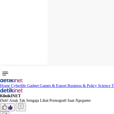
Home
Cyberlife
Gadget
Games & Esport
Business & Policy
Science
T
KlinikINET
Duh
! Anak Tak Sengaja Lihat Pornografi Saat
Ngegame