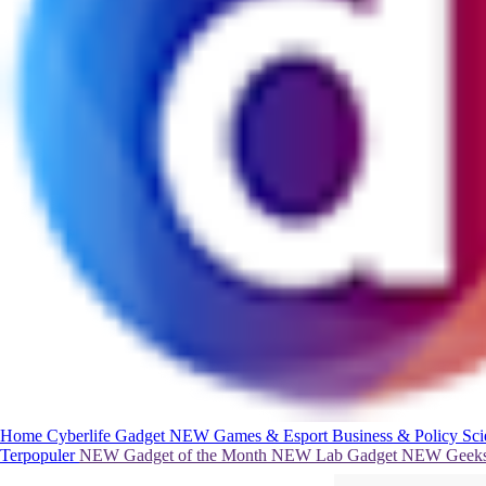
Home
Cyberlife
Gadget
NEW
Games & Esport
Business & Policy
Sc
Terpopuler
NEW
Gadget of the Month
NEW
Lab Gadget
NEW
Geeks