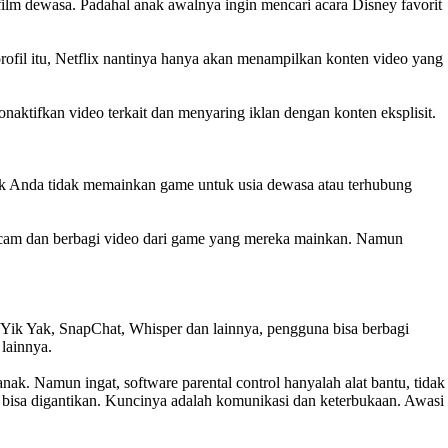
k film dewasa. Padahal anak awalnya ingin mencari acara Disney favorit
rofil itu, Netflix nantinya hanya akan menampilkan konten video yang
naktifkan video terkait dan menyaring iklan dengan konten eksplisit.
nak Anda tidak memainkan game untuk usia dewasa atau terhubung
webcam dan berbagi video dari game yang mereka mainkan. Namun
ti Yik Yak, SnapChat, Whisper dan lainnya, pengguna bisa berbagi
lainnya.
anak. Namun ingat, software parental control hanyalah alat bantu, tidak
 bisa digantikan. Kuncinya adalah komunikasi dan keterbukaan. Awasi