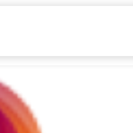
#4
prabowo
#5
data live draw sgp
Promoted
Terakhir yang dicari
Loading...