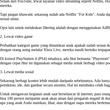
Selain dari YouTube, lewat layanan video streaming seperti Netflix, H
mereka.
Tapi jangan khawatir, sekarang sudah ada Netflix "For Kids". Anda da
sesuai umur.
Opsi lain untuk melakukan filtering adalah dengan menggunakan AdBlock
2. Lewat video game
Perhatikan kategori game yang dimainkan anak apakah sudah sesuai d
dengan orang asing melalui Xbox Live, mereka masih berisiko terpapar
Di konsol PlayStation 4 (PS4) misalnya, ada fitur bernama "Playroo
dengan cepat fitur ini digunakan sebagai media untuk berbagi video po
3. Lewat media sosial
Sekarang berbagi konten lebih mudah daripada sebelumnya. Ada banyak s
pemikiran, ide, dan gambar secara anonim. Hal ini membuka celah bagi
Untuk mengawasi kegiatan anak saat berselancar di internet, para orang
bisa 100 persen menjamin anak akan aman dari pengaruh negatif di du
apa yang anak Anda mainkan, lihat, atau dengan siapa mereka berteman