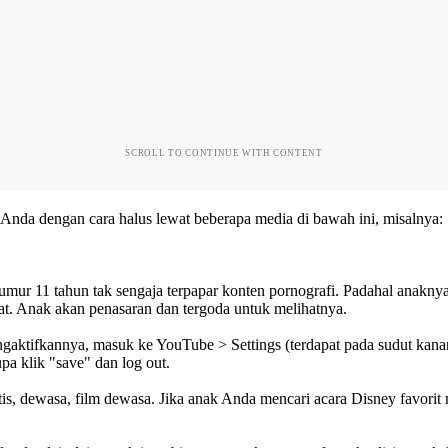
SCROLL TO CONTINUE WITH CONTENT
 Anda dengan cara halus lewat beberapa media di bawah ini, misalnya:
rumur 11 tahun tak sengaja terpapar konten pornografi. Padahal anak
hat. Anak akan penasaran dan tergoda untuk melihatnya.
aktifkannya, masuk ke YouTube > Settings (terdapat pada sudut kanan
upa klik "save" dan log out.
rotis, dewasa, film dewasa. Jika anak Anda mencari acara Disney favori