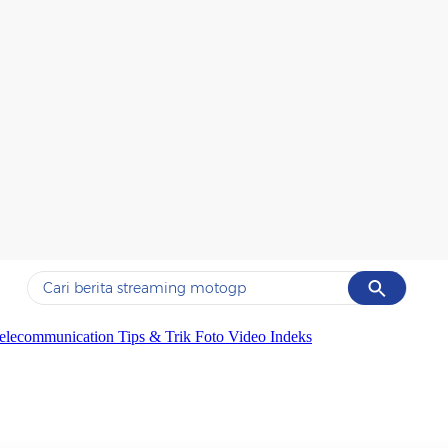
Cancel
Yang sedang ramai dicari
elecommunication
Tips & Trik
Foto
Video
Indeks
#1
ketik
#2
bromo
#3
streaming motogp