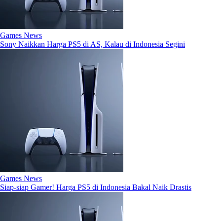
Games News
Sony Naikkan Harga PS5 di AS, Kalau di Indonesia Segini
Games News
Siap-siap Gamer! Harga PS5 di Indonesia Bakal Naik Drastis