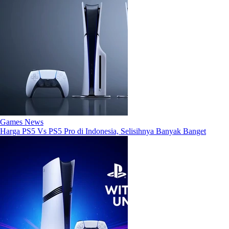
Games News
Harga PS5 Vs PS5 Pro di Indonesia, Selisihnya Banyak Banget