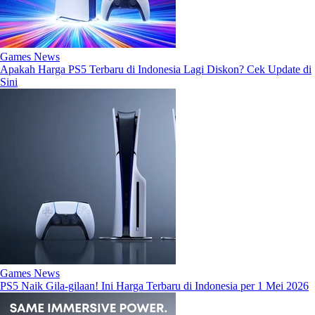
Games News
Apakah Harga PS5 Terbaru di Indonesia Lagi Diskon? Cek Update di
Sini
Games News
PS5 Naik Gila-gilaan! Ini Harga Terbaru di Indonesia per 1 Mei 2026