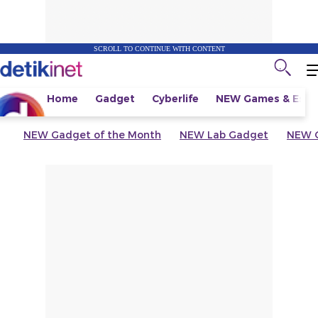
SCROLL TO CONTINUE WITH CONTENT
Home
Gadget
Cyberlife
NEW
Games & Espo
NEW
Gadget of the Month
NEW
Lab Gadget
NEW
G