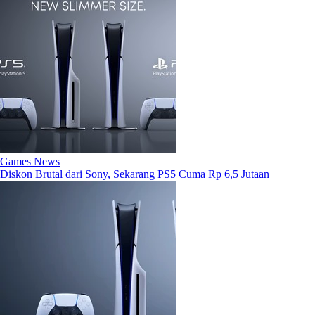
Games News
Diskon Brutal dari Sony, Sekarang PS5 Cuma Rp 6,5 Jutaan