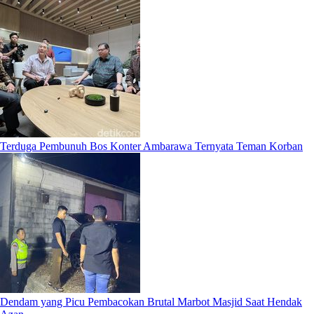
Terduga Pembunuh Bos Konter Ambarawa Ternyata Teman Korban
Dendam yang Picu Pembacokan Brutal Marbot Masjid Saat Hendak