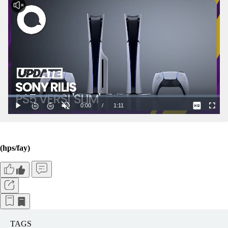
(hps/fay)
TAGS