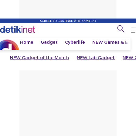
SCROLL TO CONTINUE WITH CONTENT
Home
Gadget
Cyberlife
NEW
Games & Espo
NEW
Gadget of the Month
NEW
Lab Gadget
NEW
G