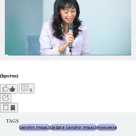
(hps/rns)
0
TAGS
Genshin Impact
Update Genshin Impact
Hoyoverse