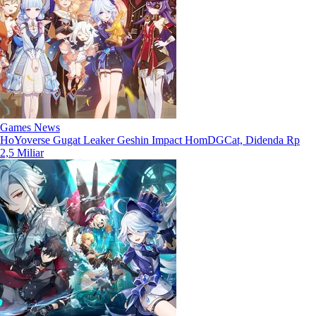
Games News
HoYoverse Gugat Leaker Geshin Impact HomDGCat, Didenda Rp
2,5 Miliar