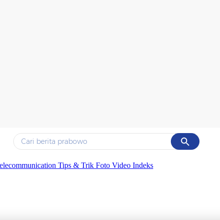
Cancel
Yang sedang ramai dicari
elecommunication
Tips & Trik
Foto
Video
Indeks
#1
data live draw sgp
#2
kebakaran
#3
prabowo