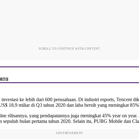
SCROLL TO CONTINUE WITH CONTENT
rang
investasi ke lebih dari 600 perusahaan. Di industri esports,
Tencent
dik
US$ 18,9 miliar di Q3 tahun 2020 dan laba bersih yang meningkat 85% 
nline rilisannya, yang pendapatannya juga meningkat 45% year on year.
m sepuluh bulan pertama tahun 2020. Selain itu, PUBG Mobile dan Clas
ADVERTISEMENT