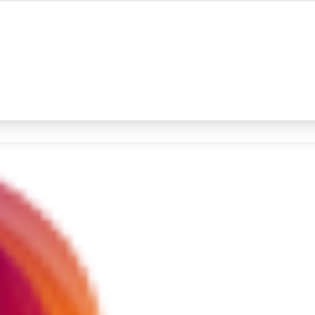
#4
iran
#5
gempa hari ini
Promoted
Terakhir yang dicari
Loading...