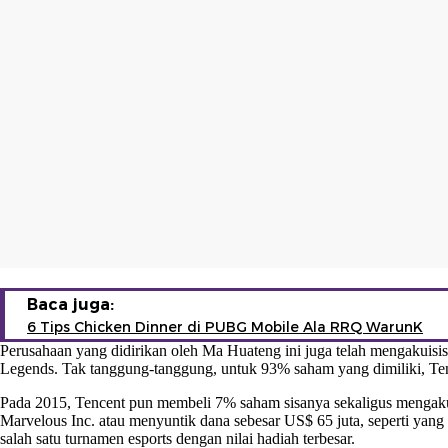
Baca juga:
6 Tips Chicken Dinner di PUBG Mobile Ala RRQ WarunK
Perusahaan yang didirikan oleh Ma Huateng ini juga telah mengakuis
Legends. Tak tanggung-tanggung, untuk 93% saham yang dimiliki, Tence
Pada 2015, Tencent pun membeli 7% saham sisanya sekaligus mengakui
Marvelous Inc. atau menyuntik dana sebesar US$ 65 juta, seperti ya
salah satu turnamen
esports
dengan nilai hadiah terbesar.