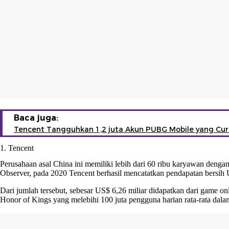
Baca juga:
Tencent Tangguhkan 1,2 juta Akun PUBG Mobile yang Cu
1. Tencent
Perusahaan asal China ini memiliki lebih dari 60 ribu karyawan dengan 
Observer, pada 2020 Tencent berhasil mencatatkan pendapatan bersih 
Dari jumlah tersebut, sebesar US$ 6,26 miliar didapatkan dari game o
Honor of Kings yang melebihi 100 juta pengguna harian rata-rata dala