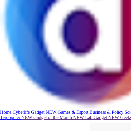
Home
Cyberlife
Gadget
NEW
Games & Esport
Business & Policy
Sc
Terpopuler
NEW
Gadget of the Month
NEW
Lab Gadget
NEW
Geeks