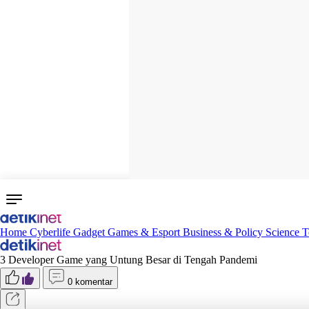
Home
Cyberlife
Gadget
Games & Esport
Business & Policy
Science
T
3 Developer Game yang Untung Besar di Tengah Pandemi
0 komentar