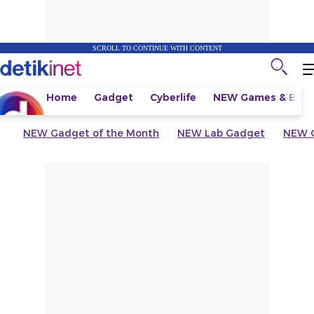
SCROLL TO CONTINUE WITH CONTENT
Home
Gadget
Cyberlife
NEW
Games & Espo
NEW
Gadget of the Month
NEW
Lab Gadget
NEW
G