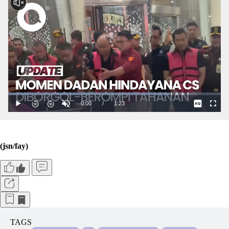
(jsn/fay)
TAGS