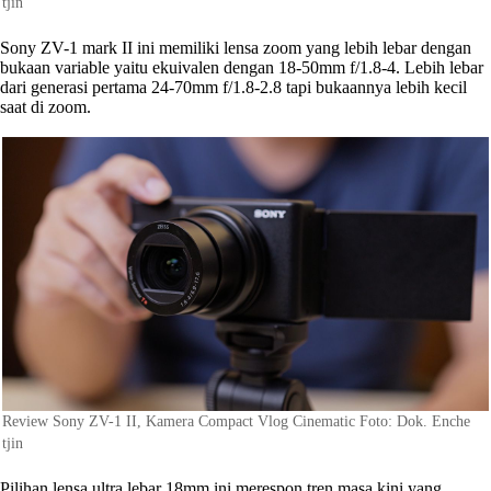
tjin
Sony ZV-1 mark II ini memiliki lensa zoom yang lebih lebar dengan
bukaan variable yaitu ekuivalen dengan 18-50mm f/1.8-4. Lebih lebar
dari generasi pertama 24-70mm f/1.8-2.8 tapi bukaannya lebih kecil
saat di zoom.
Review Sony ZV-1 II, Kamera Compact Vlog Cinematic Foto: Dok. Enche
tjin
Pilihan lensa ultra lebar 18mm ini merespon tren masa kini yang