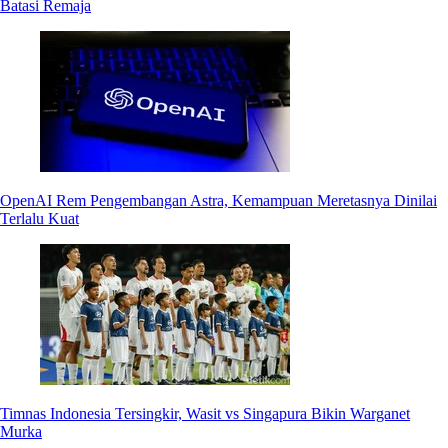
Batasi Remaja
OpenAI Rem Pengembangan Astra, Kemampuan Meretasnya Dinilai
Terlalu Kuat
Timnas Indonesia Tersingkir, Wasit vs Singapura Bikin Warganet
Murka