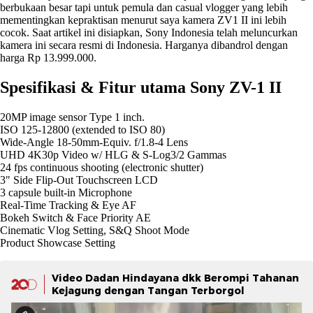
berbukaan besar tapi untuk pemula dan casual vlogger yang lebih
mementingkan kepraktisan menurut saya kamera ZV1 II ini lebih
cocok. Saat artikel ini disiapkan, Sony Indonesia telah meluncurkan
kamera ini secara resmi di Indonesia. Harganya dibandrol dengan
harga Rp 13.999.000.
Spesifikasi & Fitur utama Sony ZV-1 II
20MP image sensor Type 1 inch.
ISO 125-12800 (extended to ISO 80)
Wide-Angle 18-50mm-Equiv. f/1.8-4 Lens
UHD 4K30p Video w/ HLG & S-Log3/2 Gammas
24 fps continuous shooting (electronic shutter)
3" Side Flip-Out Touchscreen LCD
3 capsule built-in Microphone
Real-Time Tracking & Eye AF
Bokeh Switch & Face Priority AE
Cinematic Vlog Setting, S&Q Shoot Mode
Product Showcase Setting
Video Dadan Hindayana dkk Berompi Tahanan
Kejagung dengan Tangan Terborgol