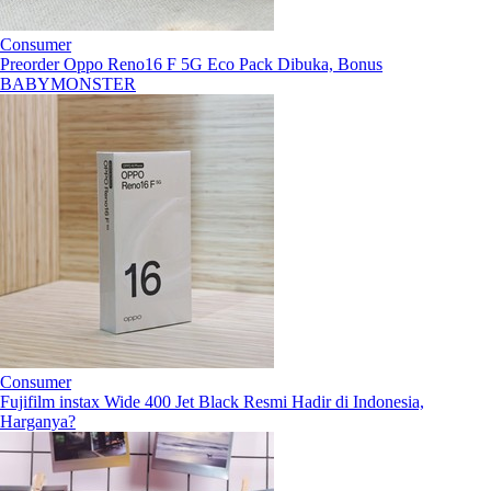
Consumer
Preorder Oppo Reno16 F 5G Eco Pack Dibuka, Bonus
BABYMONSTER
Consumer
Fujifilm instax Wide 400 Jet Black Resmi Hadir di Indonesia,
Harganya?