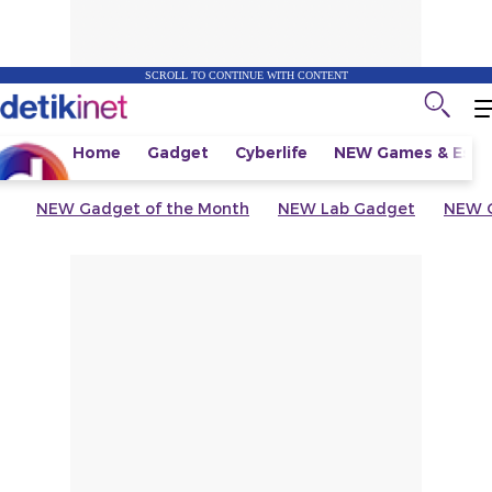
SCROLL TO CONTINUE WITH CONTENT
Home
Gadget
Cyberlife
NEW
Games & Espo
NEW
Gadget of the Month
NEW
Lab Gadget
NEW
G