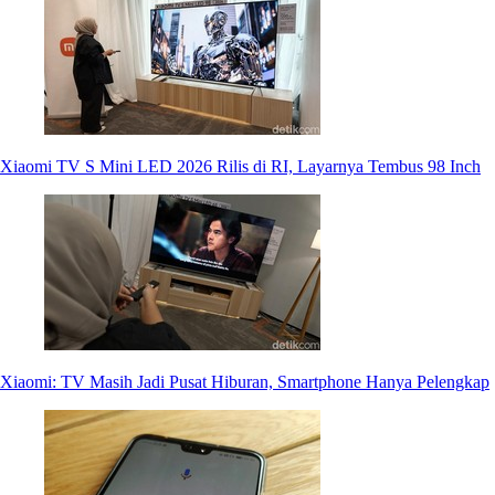
Xiaomi TV S Mini LED 2026 Rilis di RI, Layarnya Tembus 98 Inch
Xiaomi: TV Masih Jadi Pusat Hiburan, Smartphone Hanya Pelengkap