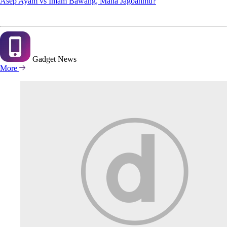
Asep Ayam vs Imam Bawang, Mana Jagoanmu?
Gadget
News
More