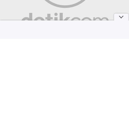
Sosok Putri Yordania yang Mendadak Viral, Cantik dan Berprestasi