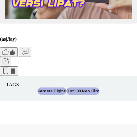
(asj/fay)
TAGS
Kamera Digital
Opt100 Neo Film