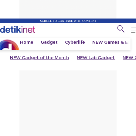
SCROLL TO CONTINUE WITH CONTENT
Home
Gadget
Cyberlife
NEW
Games & Espo
NEW
Gadget of the Month
NEW
Lab Gadget
NEW
G