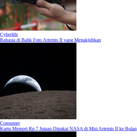
Cyberlife
Rahasia di Balik Foto Artemis II yang Menakjubkan
Consumer
Kartu Memori Rp 7 Jutaan Dipakai NASA di Misi Artemis II ke Bulan