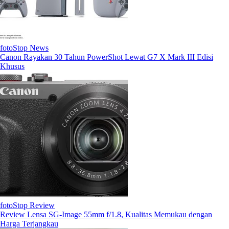
fotoStop News
Canon Rayakan 30 Tahun PowerShot Lewat G7 X Mark III Edisi
Khusus
fotoStop Review
Review Lensa SG-Image 55mm f/1.8, Kualitas Memukau dengan
Harga Terjangkau