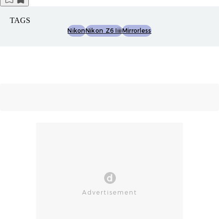
TAGS
Nikon
Nikon Z6 Iiii
Mirrorless