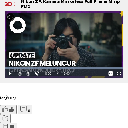
Nikon ZF, Kamera Mirrorless Full Frame Mirip
FM2
(asj/rns)
0