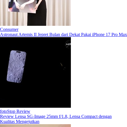
Consumer
Astronaut Artemis II Jepret Bulan dari Dekat Pakai iPhone 17 Pro Max
fotoStop Review
Review Lensa SG-Image 25mm f/1.8, Lensa Compact dengan
Kualitas Mengejutkan