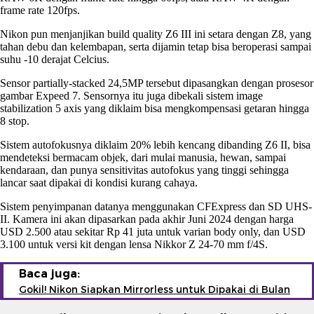
frame rate 120fps.
Nikon pun menjanjikan build quality Z6 III ini setara dengan Z8, yang
tahan debu dan kelembapan, serta dijamin tetap bisa beroperasi sampai
suhu -10 derajat Celcius.
Sensor partially-stacked 24,5MP tersebut dipasangkan dengan prosesor
gambar Expeed 7. Sensornya itu juga dibekali sistem image
stabilization 5 axis yang diklaim bisa mengkompensasi getaran hingga
8 stop.
Sistem autofokusnya diklaim 20% lebih kencang dibanding Z6 II, bisa
mendeteksi bermacam objek, dari mulai manusia, hewan, sampai
kendaraan, dan punya sensitivitas autofokus yang tinggi sehingga
lancar saat dipakai di kondisi kurang cahaya.
Sistem penyimpanan datanya menggunakan CFExpress dan SD UHS-
II. Kamera ini akan dipasarkan pada akhir Juni 2024 dengan harga
USD 2.500 atau sekitar Rp 41 juta untuk varian body only, dan USD
3.100 untuk versi kit dengan lensa Nikkor Z 24-70 mm f/4S.
Baca juga:
Gokil! Nikon Siapkan Mirrorless untuk Dipakai di Bulan