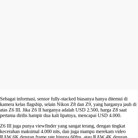
Sebagai informasi, sensor fully-stacked biasanya hanya ditemui di
kamera kelas flagship, selain Nikon Z8 dan Z9, yang harganya jauh di
atas Z6 III. Jika Z6 II harganya adalah USD 2.500, harga Z8 saat
pertama dirilis hampir dua kali lipatnya, mencapai USD 4.000.
Z6 III juga punya viewfinder yang sangat terang, dengan tingkat
kecerahan maksimal 4.000 nits, dan juga mampu merekam video
RAW 6K dengan frame rate hingga 60fps, atau RAW 4K dengan