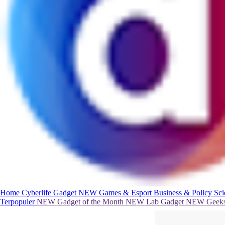
Home
Cyberlife
Gadget
NEW
Games & Esport
Business & Policy
Sc
Terpopuler
NEW
Gadget of the Month
NEW
Lab Gadget
NEW
Geeks