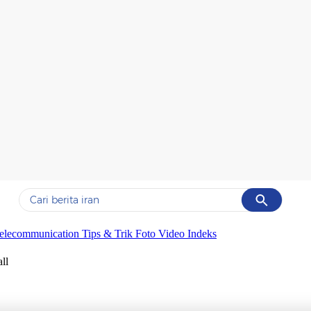
Cancel
Yang sedang ramai dicari
elecommunication
Tips & Trik
Foto
Video
Indeks
#1
gempa hari ini
ll
#2
gempa
#3
prabowo