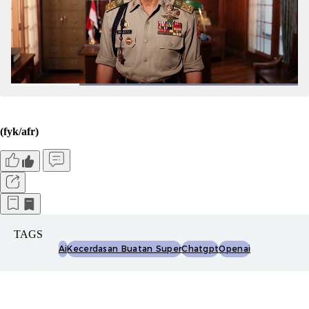
(fyk/afr)
TAGS
Ai
Kecerdasan Buatan Super
Chatgpt
Openai