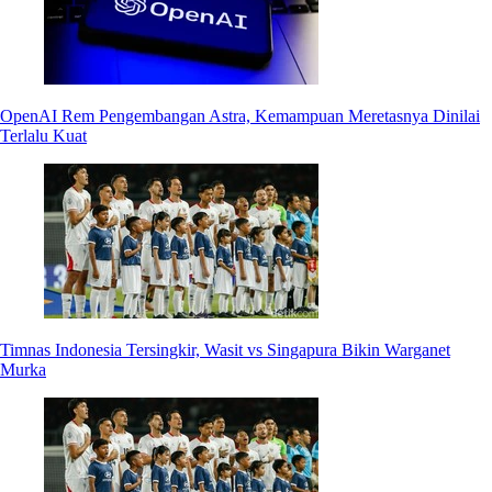
OpenAI Rem Pengembangan Astra, Kemampuan Meretasnya Dinilai
Terlalu Kuat
Timnas Indonesia Tersingkir, Wasit vs Singapura Bikin Warganet
Murka