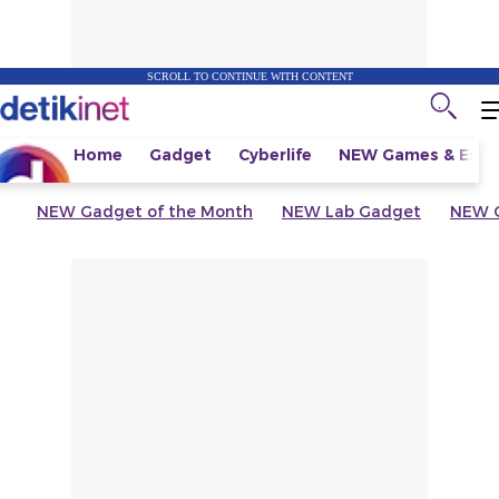
SCROLL TO CONTINUE WITH CONTENT
Home
Gadget
Cyberlife
NEW
Games & Espo
NEW
Gadget of the Month
NEW
Lab Gadget
NEW
G