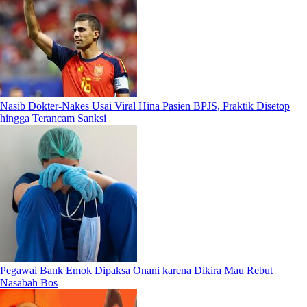
Nasib Dokter-Nakes Usai Viral Hina Pasien BPJS, Praktik Disetop
hingga Terancam Sanksi
Pegawai Bank Emok Dipaksa Onani karena Dikira Mau Rebut
Nasabah Bos