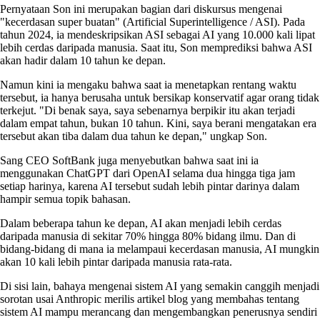
Pernyataan Son ini merupakan bagian dari diskursus mengenai
"kecerdasan super buatan" (Artificial Superintelligence / ASI). Pada
tahun 2024, ia mendeskripsikan ASI sebagai AI yang 10.000 kali lipat
lebih cerdas daripada manusia. Saat itu, Son memprediksi bahwa ASI
akan hadir dalam 10 tahun ke depan.
Namun kini ia mengaku bahwa saat ia menetapkan rentang waktu
tersebut, ia hanya berusaha untuk bersikap konservatif agar orang tidak
terkejut. "Di benak saya, saya sebenarnya berpikir itu akan terjadi
dalam empat tahun, bukan 10 tahun. Kini, saya berani mengatakan era
tersebut akan tiba dalam dua tahun ke depan," ungkap Son.
Sang CEO SoftBank juga menyebutkan bahwa saat ini ia
menggunakan ChatGPT dari OpenAI selama dua hingga tiga jam
setiap harinya, karena AI tersebut sudah lebih pintar darinya dalam
hampir semua topik bahasan.
Dalam beberapa tahun ke depan, AI akan menjadi lebih cerdas
daripada manusia di sekitar 70% hingga 80% bidang ilmu. Dan di
bidang-bidang di mana ia melampaui kecerdasan manusia, AI mungkin
akan 10 kali lebih pintar daripada manusia rata-rata.
Di sisi lain, bahaya mengenai sistem AI yang semakin canggih menjadi
sorotan usai Anthropic merilis artikel blog yang membahas tentang
sistem AI mampu merancang dan mengembangkan penerusnya sendiri