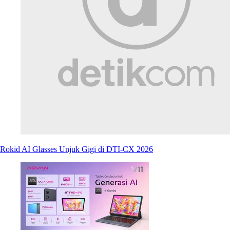
Rokid AI Glasses Unjuk Gigi di DTI-CX 2026