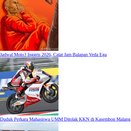
Jadwal Moto3 Inggris 2026, Catat Jam Balapan Veda Ega
Duduk Perkara Mahasiswa UMM Ditolak KKN di Kasembon Malang