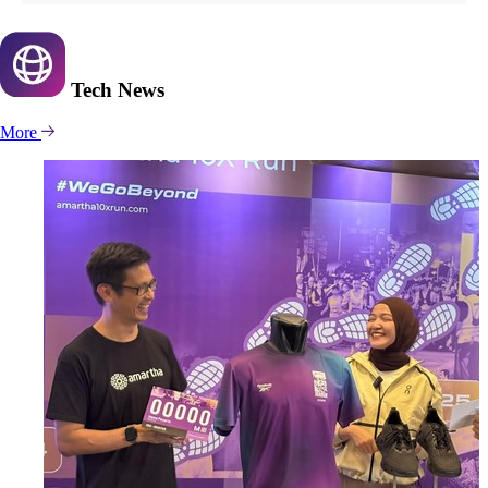
Tech
News
More