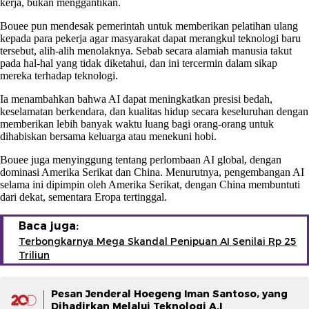
kerja, bukan menggantikan.
Bouee pun mendesak pemerintah untuk memberikan pelatihan ulang
kepada para pekerja agar masyarakat dapat merangkul teknologi baru
tersebut, alih-alih menolaknya. Sebab secara alamiah manusia takut
pada hal-hal yang tidak diketahui, dan ini tercermin dalam sikap
mereka terhadap teknologi.
Ia menambahkan bahwa AI dapat meningkatkan presisi bedah,
keselamatan berkendara, dan kualitas hidup secara keseluruhan dengan
memberikan lebih banyak waktu luang bagi orang-orang untuk
dihabiskan bersama keluarga atau menekuni hobi.
Bouee juga menyinggung tentang perlombaan AI global, dengan
dominasi Amerika Serikat dan China. Menurutnya, pengembangan AI
selama ini dipimpin oleh Amerika Serikat, dengan China membuntuti
dari dekat, sementara Eropa tertinggal.
Baca juga:
Terbongkarnya Mega Skandal Penipuan AI Senilai Rp 25
Triliun
Pesan Jenderal Hoegeng Iman Santoso, yang
Dihadirkan Melalui Teknologi A.I