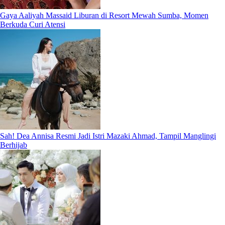
Gaya Aaliyah Massaid Liburan di Resort Mewah Sumba, Momen
Berkuda Curi Atensi
Sah! Dea Annisa Resmi Jadi Istri Mazaki Ahmad, Tampil Manglingi
Berhijab