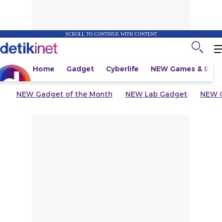
SCROLL TO CONTINUE WITH CONTENT
Home
Gadget
Cyberlife
NEW
Games & Espo
NEW
Gadget of the Month
NEW
Lab Gadget
NEW
G