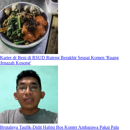
Karier dr Beni di RSUD Ruteng Berakhir Seusai Komen 'Ruang
Jenazah Kosong'
Brutalnya Taufik-Didit Habisi Bos Konter Ambarawa Pakai Palu