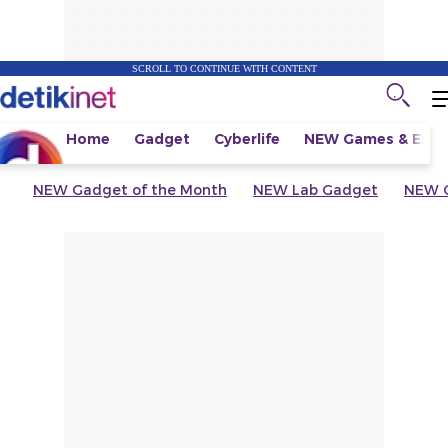
SCROLL TO CONTINUE WITH CONTENT
Home
Gadget
Cyberlife
NEW
Games & Espo
NEW
Gadget of the Month
NEW
Lab Gadget
NEW
G