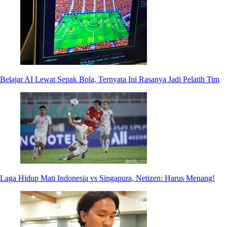
Belajar AI Lewat Sepak Bola, Ternyata Ini Rasanya Jadi Pelatih Tim
Laga Hidup Mati Indonesia vs Singapura, Netizen: Harus Menang!