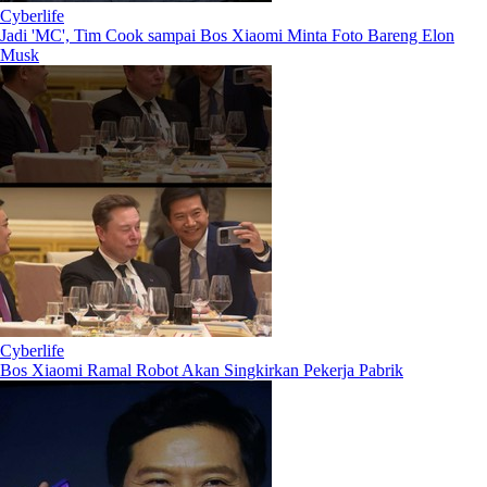
Cyberlife
Jadi 'MC', Tim Cook sampai Bos Xiaomi Minta Foto Bareng Elon
Musk
Cyberlife
Bos Xiaomi Ramal Robot Akan Singkirkan Pekerja Pabrik