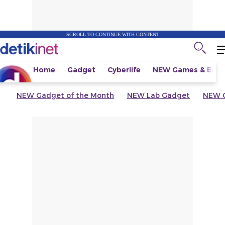
SCROLL TO CONTINUE WITH CONTENT
Home
Gadget
Cyberlife
NEW
Games & Espo
NEW
Gadget of the Month
NEW
Lab Gadget
NEW
G