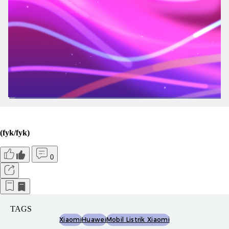
(fyk/fyk)
0
TAGS
Xiaomi
Huawei
Mobil Listrik Xiaomi