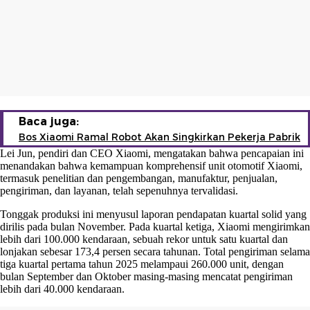
Baca juga:
Bos Xiaomi Ramal Robot Akan Singkirkan Pekerja Pabrik
Lei Jun, pendiri dan CEO Xiaomi, mengatakan bahwa pencapaian ini
menandakan bahwa kemampuan komprehensif unit otomotif Xiaomi,
termasuk penelitian dan pengembangan, manufaktur, penjualan,
pengiriman, dan layanan, telah sepenuhnya tervalidasi.
Tonggak produksi ini menyusul laporan pendapatan kuartal solid yang
dirilis pada bulan November. Pada kuartal ketiga, Xiaomi mengirimkan
lebih dari 100.000 kendaraan, sebuah rekor untuk satu kuartal dan
lonjakan sebesar 173,4 persen secara tahunan. Total pengiriman selama
tiga kuartal pertama tahun 2025 melampaui 260.000 unit, dengan
bulan September dan Oktober masing-masing mencatat pengiriman
lebih dari 40.000 kendaraan.