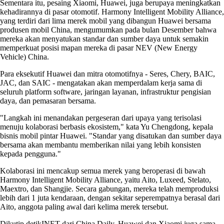
Sementara itu, pesaing Xiaomi, Huawei, juga berupaya meningkatkan
kehadirannya di pasar otomotif. Harmony Intelligent Mobility Alliance,
yang terdiri dari lima merek mobil yang dibangun Huawei bersama
produsen mobil China, mengumumkan pada bulan Desember bahwa
mereka akan menyatukan standar dan sumber daya untuk semakin
memperkuat posisi mapan mereka di pasar NEV (New Energy
Vehicle) China.
Para eksekutif Huawei dan mitra otomotifnya - Seres, Chery, BAIC,
JAC, dan SAIC - mengatakan akan memperdalam kerja sama di
seluruh platform software, jaringan layanan, infrastruktur pengisian
daya, dan pemasaran bersama.
"Langkah ini menandakan pergeseran dari upaya yang terisolasi
menuju kolaborasi berbasis ekosistem," kata Yu Chengdong, kepala
bisnis mobil pintar Huawei. "Standar yang disatukan dan sumber daya
bersama akan membantu memberikan nilai yang lebih konsisten
kepada pengguna."
Kolaborasi ini mencakup semua merek yang beroperasi di bawah
Harmony Intelligent Mobility Alliance, yaitu Aito, Luxeed, Stelato,
Maextro, dan Shangjie. Secara gabungan, mereka telah memproduksi
lebih dari 1 juta kendaraan, dengan sekitar seperempatnya berasal dari
Aito, anggota paling awal dari kelima merek tersebut.
Dikutip detikINET dari China Daily, Huawei dan Xiaomi juga sama-