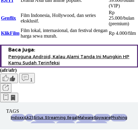
iQIYI
Drama Asia dan anime populer.
39.000/bulan
(VIP)
Rp
Film Indonesia, Hollywood, dan series
Genflix
25.000/bulan
eksklusif.
(premium)
Film lokal, internasional, dan festival dengan
KlikFilm
Rp 4.000/film
harga sewa murah.
Baca juga:
Pengguna Android, Kalau Alami Tanda Ini Mungkin HP
Kamu Sudah Terinfeksi
(afr/afr)
1
TAGS
Indoxxi
Lk21
Situs Streaming Ilegal
Malware
Spyware
Phishing
Ransomware
Bloatware
Keamanan Siber