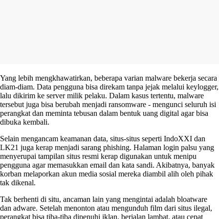
Yang lebih mengkhawatirkan, beberapa varian malware bekerja secara
diam-diam. Data pengguna bisa direkam tanpa jejak melalui keylogger,
lalu dikirim ke server milik pelaku. Dalam kasus tertentu, malware
tersebut juga bisa berubah menjadi ransomware - mengunci seluruh isi
perangkat dan meminta tebusan dalam bentuk uang digital agar bisa
dibuka kembali.
Selain mengancam keamanan data, situs-situs seperti IndoXXI dan
LK21 juga kerap menjadi sarang phishing. Halaman login palsu yang
menyerupai tampilan situs resmi kerap digunakan untuk menipu
pengguna agar memasukkan email dan kata sandi. Akibatnya, banyak
korban melaporkan akun media sosial mereka diambil alih oleh pihak
tak dikenal.
Tak berhenti di situ, ancaman lain yang mengintai adalah bloatware
dan adware. Setelah menonton atau mengunduh film dari situs ilegal,
perangkat bisa tiba-tiba dipenuhi iklan, berjalan lambat, atau cepat