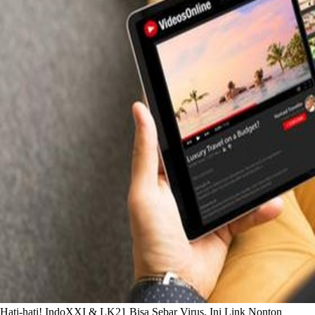
Hati-hati! IndoXXI & LK21 Bisa Sebar Virus, Ini Link Nonton