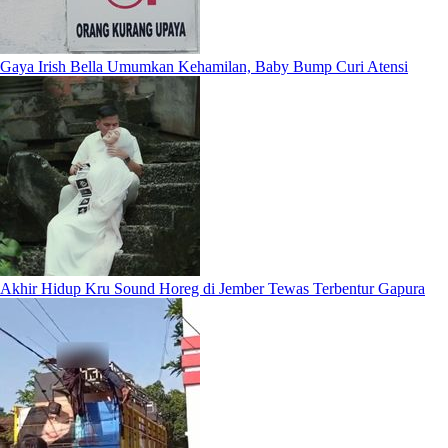
Gaya Irish Bella Umumkan Kehamilan, Baby Bump Curi Atensi
Akhir Hidup Kru Sound Horeg di Jember Tewas Terbentur Gapura