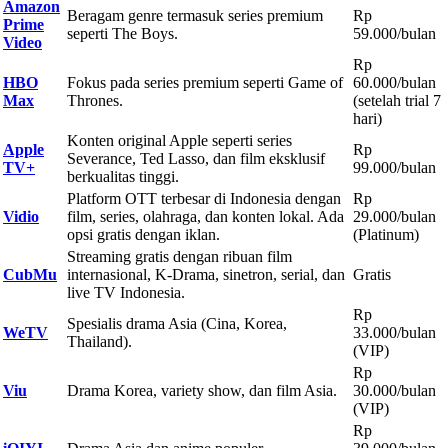
Amazon
Beragam genre termasuk series premium
Rp
Prime
seperti The Boys.
59.000/bulan
Video
Rp
HBO
Fokus pada series premium seperti Game of
60.000/bulan
Max
Thrones.
(setelah trial 7
hari)
Konten original Apple seperti series
Apple
Rp
Severance, Ted Lasso, dan film eksklusif
TV+
99.000/bulan
berkualitas tinggi.
Platform OTT terbesar di Indonesia dengan
Rp
Vidio
film, series, olahraga, dan konten lokal. Ada
29.000/bulan
opsi gratis dengan iklan.
(Platinum)
Streaming gratis dengan ribuan film
CubMu
internasional, K-Drama, sinetron, serial, dan
Gratis
live TV Indonesia.
Rp
Spesialis drama Asia (Cina, Korea,
WeTV
33.000/bulan
Thailand).
(VIP)
Rp
Viu
Drama Korea, variety show, dan film Asia.
30.000/bulan
(VIP)
Rp