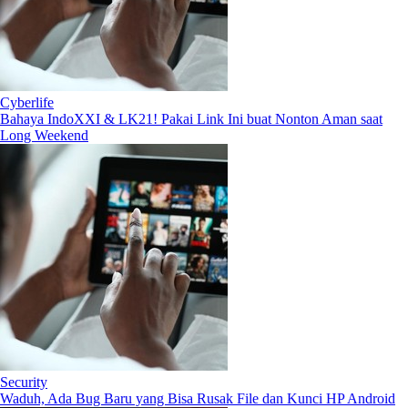
Cyberlife
Bahaya IndoXXI & LK21! Pakai Link Ini buat Nonton Aman saat
Long Weekend
Security
Waduh, Ada Bug Baru yang Bisa Rusak File dan Kunci HP Android