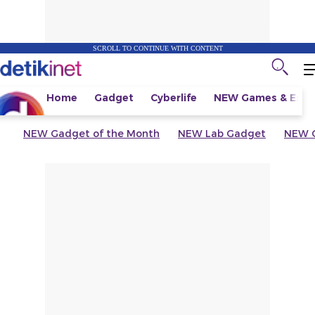
SCROLL TO CONTINUE WITH CONTENT
Home
Gadget
Cyberlife
NEW
Games & Espo
NEW
Gadget of the Month
NEW
Lab Gadget
NEW
G