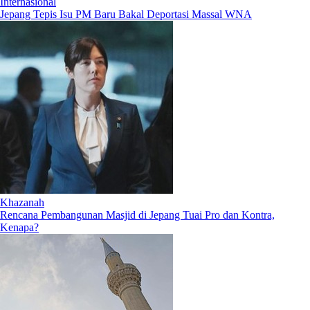
Internasional
Jepang Tepis Isu PM Baru Bakal Deportasi Massal WNA
Khazanah
Rencana Pembangunan Masjid di Jepang Tuai Pro dan Kontra,
Kenapa?