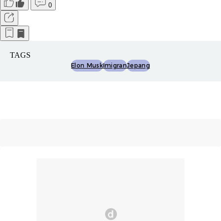
0
TAGS
Elon Musk
Imigran
Jepang