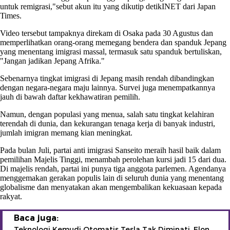
untuk remigrasi,"sebut akun itu yang dikutip detikINET dari Japan
Times.
Video tersebut tampaknya direkam di Osaka pada 30 Agustus dan
memperlihatkan orang-orang memegang bendera dan spanduk Jepang
yang menentang imigrasi massal, termasuk satu spanduk bertuliskan,
"Jangan jadikan Jepang Afrika."
Sebenarnya tingkat imigrasi di Jepang masih rendah dibandingkan
dengan negara-negara maju lainnya. Survei juga menempatkannya
jauh di bawah daftar kekhawatiran pemilih.
Namun, dengan populasi yang menua, salah satu tingkat kelahiran
terendah di dunia, dan kekurangan tenaga kerja di banyak industri,
jumlah imigran memang kian meningkat.
Pada bulan Juli, partai anti imigrasi Sanseito meraih hasil baik dalam
pemilihan Majelis Tinggi, menambah perolehan kursi jadi 15 dari dua.
Di majelis rendah, partai ini punya tiga anggota parlemen. Agendanya
menggemakan gerakan populis lain di seluruh dunia yang menentang
globalisme dan menyatakan akan mengembalikan kekuasaan kepada
rakyat.
Baca juga:
Teknologi Kemudi Otomatis Tesla Tak Diminati, Elon