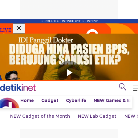
SCROLL TO CONTINUE WITH CONTENT
LIVE
Home
Gadget
Cyberlife
NEW
Games & Espo
NEW
Gadget of the Month
NEW
Lab Gadget
NEW
G