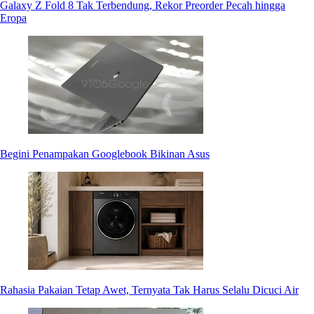
Galaxy Z Fold 8 Tak Terbendung, Rekor Preorder Pecah hingga
Eropa
Begini Penampakan Googlebook Bikinan Asus
Rahasia Pakaian Tetap Awet, Ternyata Tak Harus Selalu Dicuci Air