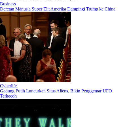
Business
Deretan Manusia Super Elit Amerika Dampingi Trump ke China
Cyberlife
Gedung Putih Luncurkan Situs Aliens, Bikin Penggemar UFO
Terkecoh