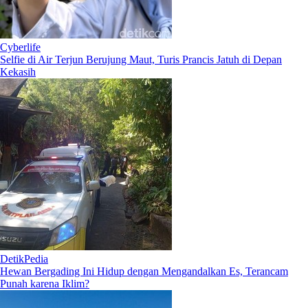
Cyberlife
Selfie di Air Terjun Berujung Maut, Turis Prancis Jatuh di Depan
Kekasih
DetikPedia
Hewan Bergading Ini Hidup dengan Mengandalkan Es, Terancam
Punah karena Iklim?