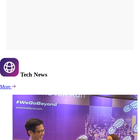
Tech
News
More