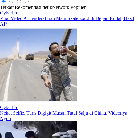
Terkait
Rekomendasi
detikNetwork
Populer
Cyberlife
Viral Video AI Jenderal Iran Main Skateboard di Depan Rudal, Hasil
AI?
Cyberlife
Nekat Selfie, Turis Digigit Macan Tutul Salju di China, Videonya
Ngeri