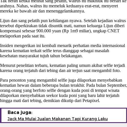
Tak heran ketika melihat sang pelatih, walrus itu makhluk itu berlari ke
arahnya. Nahas, walrus itu memeluk keduanya erat-erat, menyeret
mereka ke bawah air dan menenggelamkannya.
Lijun dan sang pelatih pun kehilangan nyawa. Setelah kejadian walrus
tersebut diperkirakan tidak disuntik mati, namun keluarga Lijun diberi
kompensasi sebesar 900.000 yuan (Rp 1m9 miliar), ungkap CNET
melaporkan pada saat itu.
Insiden mengerikan ini kembali menarik perhatian media internasional
karena kematian terkait selfie terus dianggap sebagai masalah
kesehatan masyarakat tujuh tahun belakangan.
Menurut penelitian terbaru, kematian paling umum akibat selfie terjadi
karena orang terjatuh dari tebing dan air terjun saat mengambil foto.
Para penonton yang mengambil selfie juga dilaporkan menyebabkan
kematian hewan dalam beberapa bulan terakhir. Pada bulan September,
orang-orang yang berfoto selfie dengan kuda poni di tempat wisata
dilaporkan menyebabkan seekor kuda poni yang baru lahir terjatuh
hingga mati dari tebing, demikian dikutip dari Petapixel.
Baca juga:
Jack Ma Mulai Jualan Makanan Tapi Kurang Laku