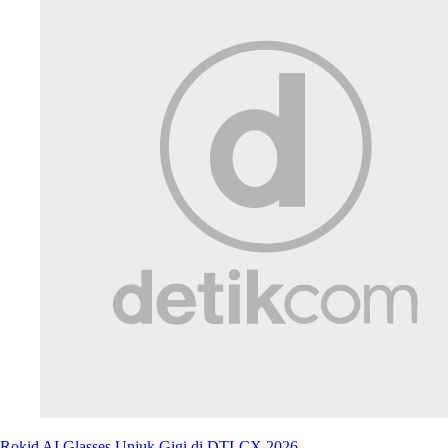
Rokid AI Glasses Unjuk Gigi di DTI-CX 2026