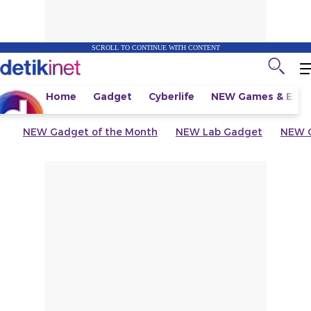
SCROLL TO CONTINUE WITH CONTENT
Home
Gadget
Cyberlife
NEW
Games & Espo
NEW
Gadget of the Month
NEW
Lab Gadget
NEW
G