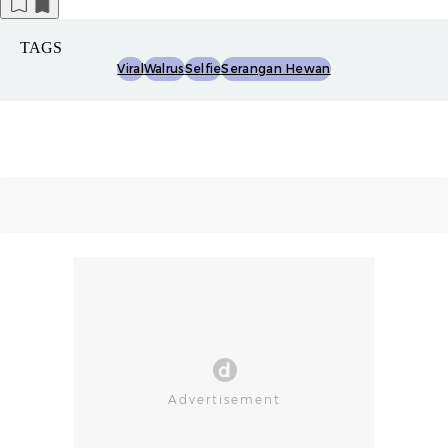
TAGS
Viral
Walrus
Selfie
Serangan Hewan