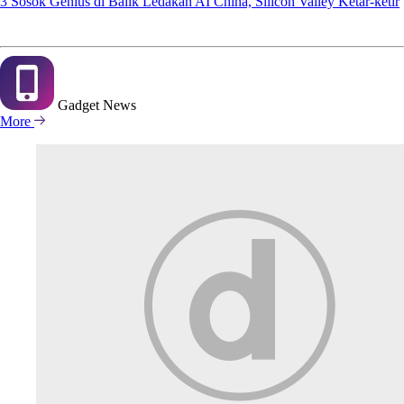
3 Sosok Genius di Balik Ledakan AI China, Silicon Valley Ketar-ketir
Gadget
News
More