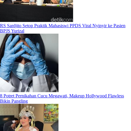
RS Sardjito Setop Praktik Mahasiswi PPDS Viral Nyinyir ke Pasien
BPJS Yurizal
8 Potret Pernikahan Cucu Megawati, Makeup Hollywood Flawless
Bikin Pangling