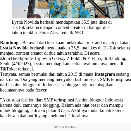
Lystia Novilda berhasil mendapatkan 35,5 juta likes di
TikTok selama menjadi content creator di hampir dua
tahun terakhir. Foto: Aisyah/detikINET
Bandung
-
Berawal dari kesukaan melakukan mix and match pakaian,
Lystia Novilda
berhasil mendapatkan 35,5 juta likes di TikTok selama
menjadi content creator di dua tahun terakhir. Di acara
#JoinTheFlipSide Trip with Galaxy Z Fold5 & Z Flip5, di Bandung,
Senin (4/9/2023), Lystia membagikan cerita awal mulanya menjadi
TikToker terkenal.
Ternyata, semua bermulai dari tahun 2015 di mana
Instagram
sedang
naik daun. Dia yang memang menyukai fashion sejak SMP, terinspirasi
dari fashion blogger di Indonesia sehingga ingin membagikan
kecintaannya pada fesyen.
"Aku suka fashion dari SMP terinspirasi fashion blogger Indonesia
karena dulu zamannya blogging. Belum ada niat besar dan mampu
untuk blogging, jadi aku pakai IG aja. Aktifnya mulai kuliah karena
kan bisa pakai outfit yang aneh-aneh," kisahnya.
ADVERTISEMENT