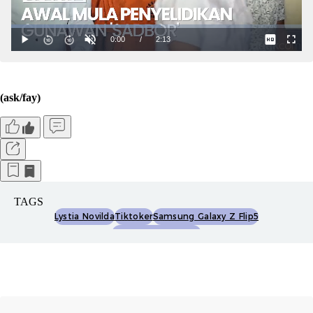
(ask/fay)
TAGS
Lystia Novilda
Tiktoker
Samsung Galaxy Z Flip5
Gotmsamsungfold5