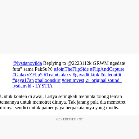
@lystianovilda
Replying to @2223112k GRWM ngedate
futu" sama PakSu😚
#JoinTheFlipSide
#FlipAndCapture
#GalaxyZFlip5
#TeamGalaxy
#gayaditiktok
#dateoutfit
#gaya17an
#balloonskirt
#denimvest
♬ original sound -
lystianvld - LYSTIA
Untuk konten di awal, Listya seringkali meminta tolong teman-
temannya untuk memotret dirinya. Tak jarang pula dia memotret
dirinya sendiri untuk pamer gaya berpakaiannya yang modis.
ADVERTISEMENT