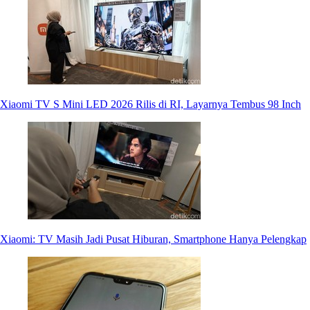
Xiaomi TV S Mini LED 2026 Rilis di RI, Layarnya Tembus 98 Inch
Xiaomi: TV Masih Jadi Pusat Hiburan, Smartphone Hanya Pelengkap