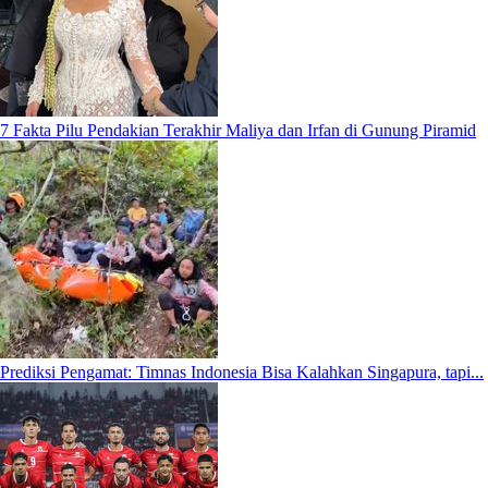
7 Fakta Pilu Pendakian Terakhir Maliya dan Irfan di Gunung Piramid
Prediksi Pengamat: Timnas Indonesia Bisa Kalahkan Singapura, tapi...