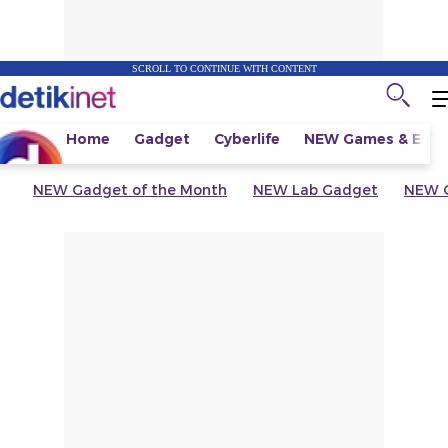
SCROLL TO CONTINUE WITH CONTENT
Home
Gadget
Cyberlife
NEW
Games & Espo
NEW
Gadget of the Month
NEW
Lab Gadget
NEW
G