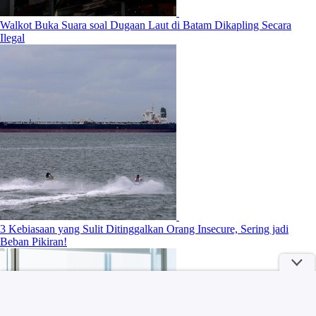
Walkot Buka Suara soal Dugaan Laut di Batam Dikapling Secara
Ilegal
3 Kebiasaan yang Sulit Ditinggalkan Orang Insecure, Sering jadi
Beban Pikiran!