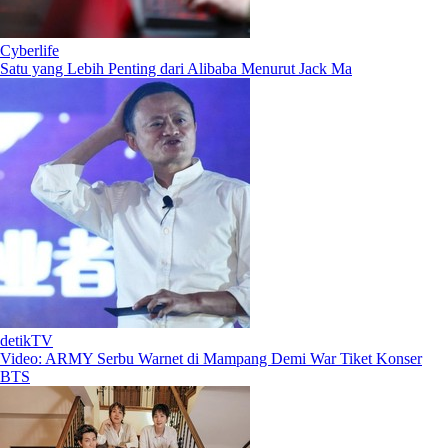
Cyberlife
Satu yang Lebih Penting dari Alibaba Menurut Jack Ma
detikTV
Video: ARMY Serbu Warnet di Mampang Demi War Tiket Konser
BTS