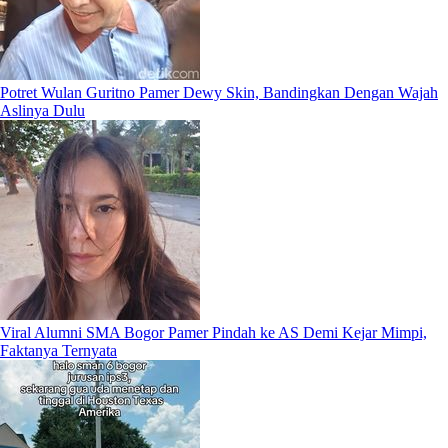
Potret Wulan Guritno Pamer Dewy Skin, Bandingkan Dengan Wajah
Aslinya Dulu
Viral Alumni SMA Bogor Pamer Pindah ke AS Demi Kejar Mimpi,
Faktanya Ternyata