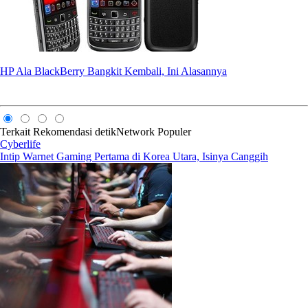
HP Ala BlackBerry Bangkit Kembali, Ini Alasannya
Terkait
Rekomendasi
detikNetwork
Populer
Cyberlife
Intip Warnet Gaming Pertama di Korea Utara, Isinya Canggih