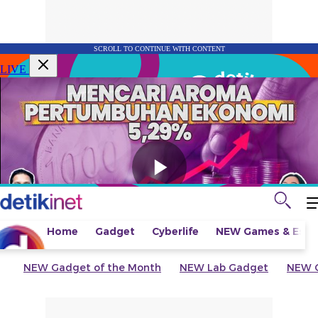
SCROLL TO CONTINUE WITH CONTENT
LIVE
Home
Gadget
Cyberlife
NEW
Games & Espo
NEW
Gadget of the Month
NEW
Lab Gadget
NEW
G