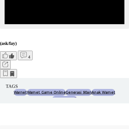
(ask/fay)
4
TAGS
Warnet
Warnet Game Online
Generasi 90an
Anak Warnet
Dyouthizen