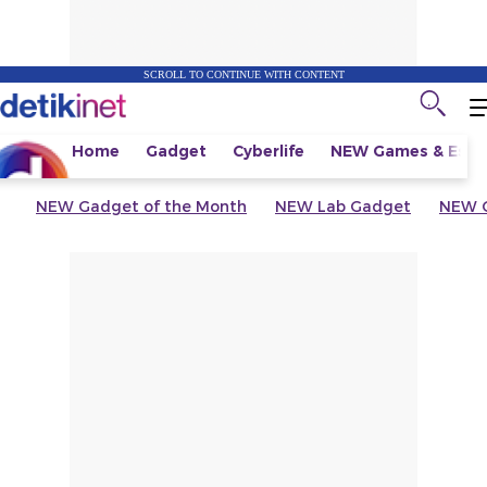
SCROLL TO CONTINUE WITH CONTENT
Home
Gadget
Cyberlife
NEW
Games & Espo
NEW
Gadget of the Month
NEW
Lab Gadget
NEW
G