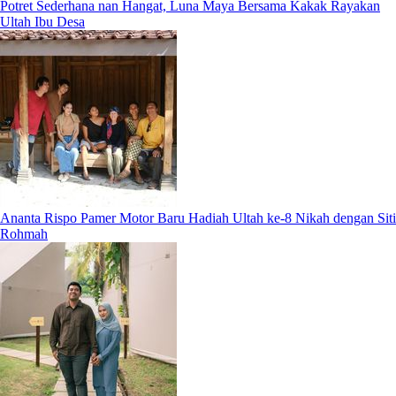
Potret Sederhana nan Hangat, Luna Maya Bersama Kakak Rayakan
Ultah Ibu Desa
Ananta Rispo Pamer Motor Baru Hadiah Ultah ke-8 Nikah dengan Siti
Rohmah