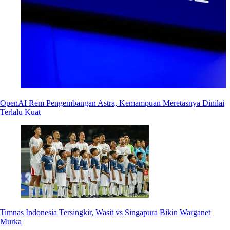
OpenAI Rem Pengembangan Astra, Kemampuan Meretasnya Dinilai
Terlalu Kuat
Timnas Indonesia Tersingkir, Wasit vs Singapura Bikin Warganet
Murka