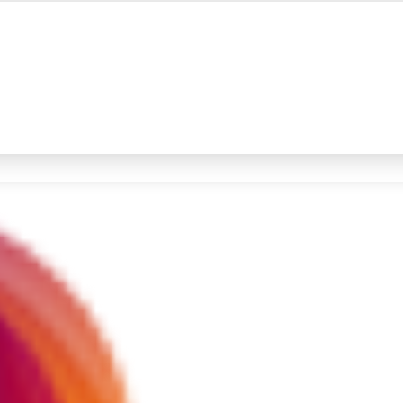
#4
iran
#5
demo
Promoted
Terakhir yang dicari
Loading...