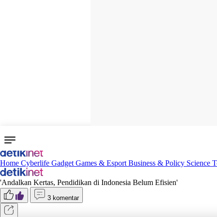
Home
Cyberlife
Gadget
Games & Esport
Business & Policy
Science
T
'Andalkan Kertas, Pendidikan di Indonesia Belum Efisien'
3 komentar