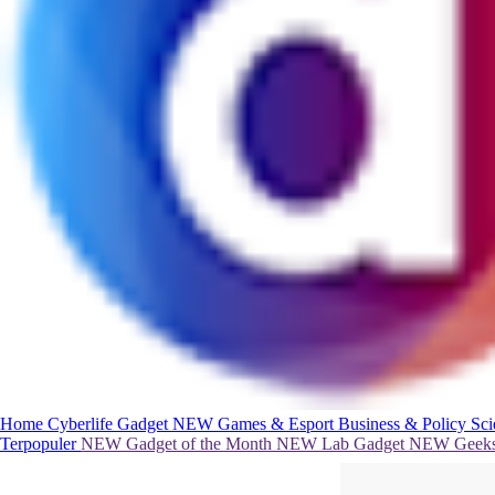
Home
Cyberlife
Gadget
NEW
Games & Esport
Business & Policy
Sc
Terpopuler
NEW
Gadget of the Month
NEW
Lab Gadget
NEW
Geeks