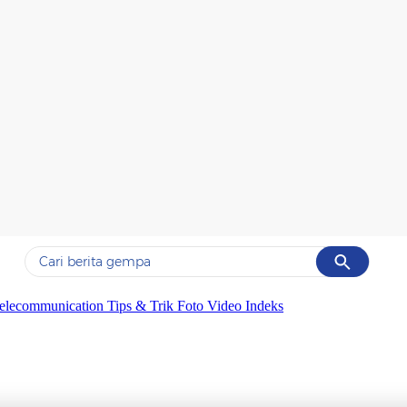
Cancel
Yang sedang ramai dicari
elecommunication
Tips & Trik
Foto
Video
Indeks
#1
gempa hari ini
#2
gempa
#3
prabowo