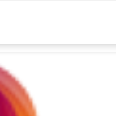
#4
iran
#5
demo
Promoted
Terakhir yang dicari
Loading...