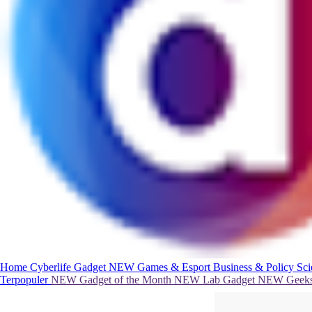
Home
Cyberlife
Gadget
NEW
Games & Esport
Business & Policy
Sc
Terpopuler
NEW
Gadget of the Month
NEW
Lab Gadget
NEW
Geeks