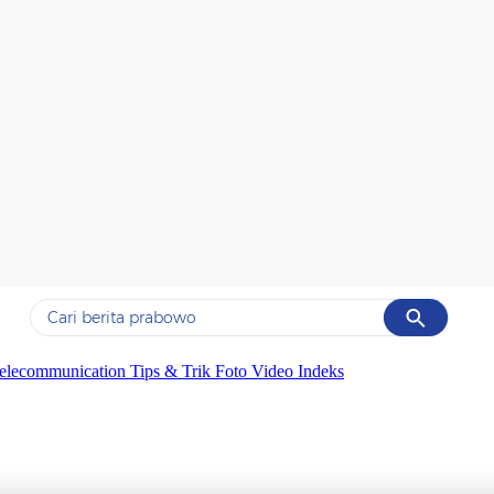
Cancel
Yang sedang ramai dicari
elecommunication
Tips & Trik
Foto
Video
Indeks
#1
gempa hari ini
#2
gempa
#3
prabowo