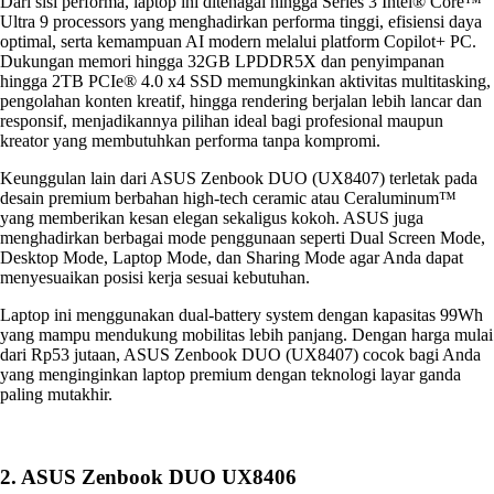
Dari sisi performa, laptop ini ditenagai hingga Series 3 Intel® Core™
Ultra 9 processors yang menghadirkan performa tinggi, efisiensi daya
optimal, serta kemampuan AI modern melalui platform Copilot+ PC.
Dukungan memori hingga 32GB LPDDR5X dan penyimpanan
hingga 2TB PCIe® 4.0 x4 SSD memungkinkan aktivitas multitasking,
pengolahan konten kreatif, hingga rendering berjalan lebih lancar dan
responsif, menjadikannya pilihan ideal bagi profesional maupun
kreator yang membutuhkan performa tanpa kompromi.
Keunggulan lain dari ASUS Zenbook DUO (UX8407) terletak pada
desain premium berbahan high-tech ceramic atau Ceraluminum™
yang memberikan kesan elegan sekaligus kokoh. ASUS juga
menghadirkan berbagai mode penggunaan seperti Dual Screen Mode,
Desktop Mode, Laptop Mode, dan Sharing Mode agar Anda dapat
menyesuaikan posisi kerja sesuai kebutuhan.
Laptop ini menggunakan dual-battery system dengan kapasitas 99Wh
yang mampu mendukung mobilitas lebih panjang. Dengan harga mulai
dari Rp53 jutaan, ASUS Zenbook DUO (UX8407) cocok bagi Anda
yang menginginkan laptop premium dengan teknologi layar ganda
paling mutakhir.
2. ASUS Zenbook DUO UX8406