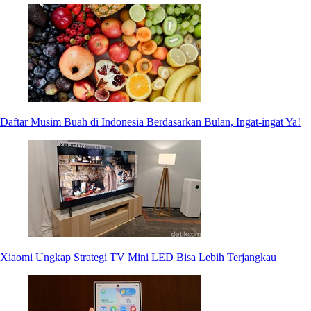
Daftar Musim Buah di Indonesia Berdasarkan Bulan, Ingat-ingat Ya!
Xiaomi Ungkap Strategi TV Mini LED Bisa Lebih Terjangkau