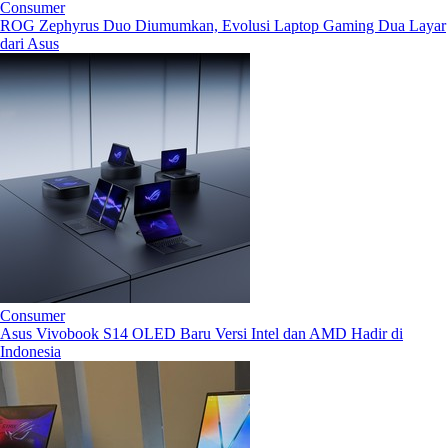
Consumer
ROG Zephyrus Duo Diumumkan, Evolusi Laptop Gaming Dua Layar
dari Asus
Consumer
Asus Vivobook S14 OLED Baru Versi Intel dan AMD Hadir di
Indonesia