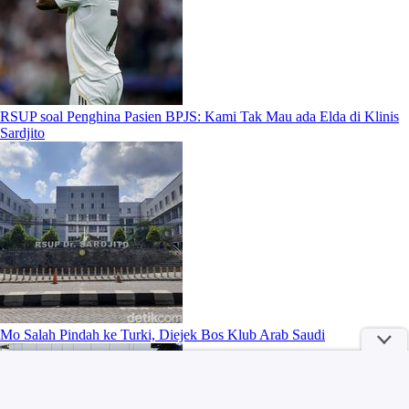
RSUP soal Penghina Pasien BPJS: Kami Tak Mau ada Elda di Klinis
Sardjito
Mo Salah Pindah ke Turki, Diejek Bos Klub Arab Saudi