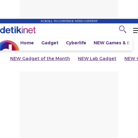
SCROLL TO CONTINUE WITH CONTENT
Home
Gadget
Cyberlife
NEW
Games & Espo
NEW
Gadget of the Month
NEW
Lab Gadget
NEW
G