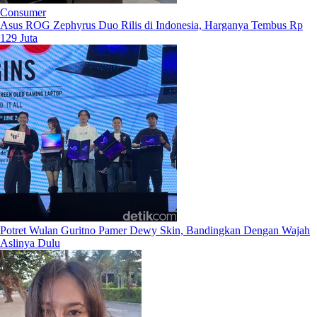
Consumer
Asus ROG Zephyrus Duo Rilis di Indonesia, Harganya Tembus Rp
129 Juta
Potret Wulan Guritno Pamer Dewy Skin, Bandingkan Dengan Wajah
Aslinya Dulu