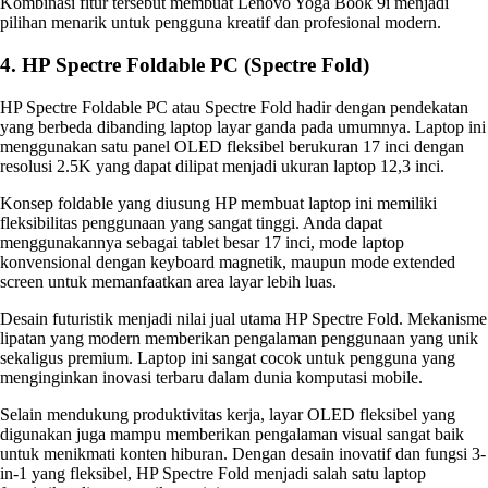
Kombinasi fitur tersebut membuat Lenovo Yoga Book 9i menjadi
pilihan menarik untuk pengguna kreatif dan profesional modern.
4. HP Spectre Foldable PC (Spectre Fold)
HP Spectre Foldable PC atau Spectre Fold hadir dengan pendekatan
yang berbeda dibanding laptop layar ganda pada umumnya. Laptop ini
menggunakan satu panel OLED fleksibel berukuran 17 inci dengan
resolusi 2.5K yang dapat dilipat menjadi ukuran laptop 12,3 inci.
Konsep foldable yang diusung HP membuat laptop ini memiliki
fleksibilitas penggunaan yang sangat tinggi. Anda dapat
menggunakannya sebagai tablet besar 17 inci, mode laptop
konvensional dengan keyboard magnetik, maupun mode extended
screen untuk memanfaatkan area layar lebih luas.
Desain futuristik menjadi nilai jual utama HP Spectre Fold. Mekanisme
lipatan yang modern memberikan pengalaman penggunaan yang unik
sekaligus premium. Laptop ini sangat cocok untuk pengguna yang
menginginkan inovasi terbaru dalam dunia komputasi mobile.
Selain mendukung produktivitas kerja, layar OLED fleksibel yang
digunakan juga mampu memberikan pengalaman visual sangat baik
untuk menikmati konten hiburan. Dengan desain inovatif dan fungsi 3-
in-1 yang fleksibel, HP Spectre Fold menjadi salah satu laptop