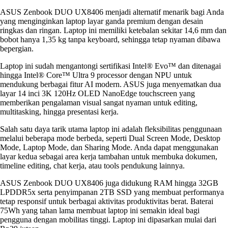
ASUS Zenbook DUO UX8406 menjadi alternatif menarik bagi Anda
yang menginginkan laptop layar ganda premium dengan desain
ringkas dan ringan. Laptop ini memiliki ketebalan sekitar 14,6 mm dan
bobot hanya 1,35 kg tanpa keyboard, sehingga tetap nyaman dibawa
bepergian.
Laptop ini sudah mengantongi sertifikasi Intel® Evo™ dan ditenagai
hingga Intel® Core™ Ultra 9 processor dengan NPU untuk
mendukung berbagai fitur AI modern. ASUS juga menyematkan dua
layar 14 inci 3K 120Hz OLED NanoEdge touchscreen yang
memberikan pengalaman visual sangat nyaman untuk editing,
multitasking, hingga presentasi kerja.
Salah satu daya tarik utama laptop ini adalah fleksibilitas penggunaan
melalui beberapa mode berbeda, seperti Dual Screen Mode, Desktop
Mode, Laptop Mode, dan Sharing Mode. Anda dapat menggunakan
layar kedua sebagai area kerja tambahan untuk membuka dokumen,
timeline editing, chat kerja, atau tools pendukung lainnya.
ASUS Zenbook DUO UX8406 juga didukung RAM hingga 32GB
LPDDR5x serta penyimpanan 2TB SSD yang membuat performanya
tetap responsif untuk berbagai aktivitas produktivitas berat. Baterai
75Wh yang tahan lama membuat laptop ini semakin ideal bagi
pengguna dengan mobilitas tinggi. Laptop ini dipasarkan mulai dari