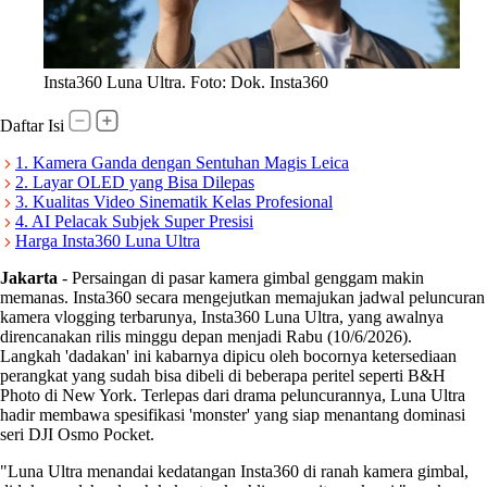
Insta360 Luna Ultra. Foto: Dok. Insta360
Daftar Isi
1. Kamera Ganda dengan Sentuhan Magis Leica
2. Layar OLED yang Bisa Dilepas
3. Kualitas Video Sinematik Kelas Profesional
4. AI Pelacak Subjek Super Presisi
Harga Insta360 Luna Ultra
Jakarta
-
Persaingan di pasar kamera gimbal genggam makin
memanas. Insta360 secara mengejutkan memajukan jadwal peluncuran
kamera vlogging terbarunya, Insta360 Luna Ultra, yang awalnya
direncanakan rilis minggu depan menjadi Rabu (10/6/2026).
Langkah 'dadakan' ini kabarnya dipicu oleh bocornya ketersediaan
perangkat yang sudah bisa dibeli di beberapa peritel seperti B&H
Photo di New York. Terlepas dari drama peluncurannya, Luna Ultra
hadir membawa spesifikasi 'monster' yang siap menantang dominasi
seri DJI Osmo Pocket.
"Luna Ultra menandai kedatangan Insta360 di ranah kamera gimbal,