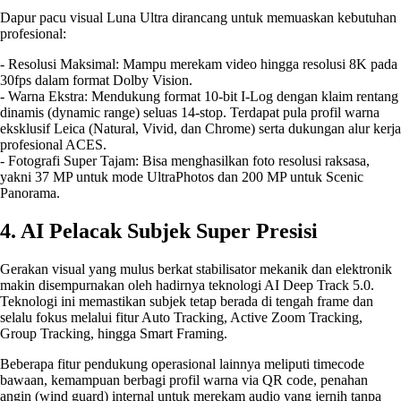
Dapur pacu visual Luna Ultra dirancang untuk memuaskan kebutuhan
profesional:
- Resolusi Maksimal: Mampu merekam video hingga resolusi 8K pada
30fps dalam format Dolby Vision.
- Warna Ekstra: Mendukung format 10-bit I-Log dengan klaim rentang
dinamis (dynamic range) seluas 14-stop. Terdapat pula profil warna
eksklusif Leica (Natural, Vivid, dan Chrome) serta dukungan alur kerja
profesional ACES.
- Fotografi Super Tajam: Bisa menghasilkan foto resolusi raksasa,
yakni 37 MP untuk mode UltraPhotos dan 200 MP untuk Scenic
Panorama.
4. AI Pelacak Subjek Super Presisi
Gerakan visual yang mulus berkat stabilisator mekanik dan elektronik
makin disempurnakan oleh hadirnya teknologi AI Deep Track 5.0.
Teknologi ini memastikan subjek tetap berada di tengah frame dan
selalu fokus melalui fitur Auto Tracking, Active Zoom Tracking,
Group Tracking, hingga Smart Framing.
Beberapa fitur pendukung operasional lainnya meliputi timecode
bawaan, kemampuan berbagi profil warna via QR code, penahan
angin (wind guard) internal untuk merekam audio yang jernih tanpa