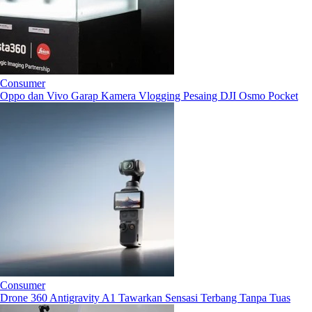
Consumer
Oppo dan Vivo Garap Kamera Vlogging Pesaing DJI Osmo Pocket
Consumer
Drone 360 Antigravity A1 Tawarkan Sensasi Terbang Tanpa Tuas