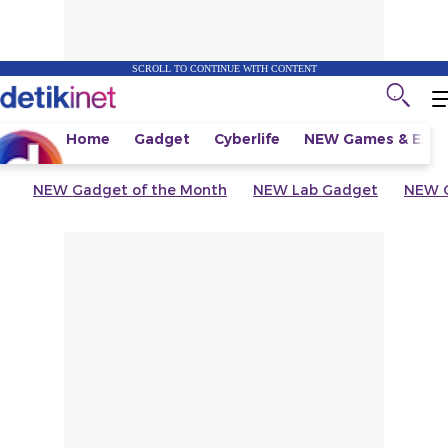
SCROLL TO CONTINUE WITH CONTENT
Home
Gadget
Cyberlife
NEW
Games & Espo
NEW
Gadget of the Month
NEW
Lab Gadget
NEW
G