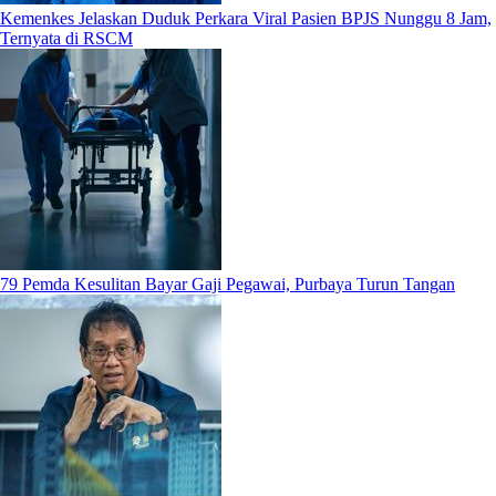
Kemenkes Jelaskan Duduk Perkara Viral Pasien BPJS Nunggu 8 Jam,
Ternyata di RSCM
79 Pemda Kesulitan Bayar Gaji Pegawai, Purbaya Turun Tangan