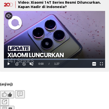
Video: Xiaomi 14T Series Resmi Diluncurkan,
Kapan Hadir di Indonesia?
(asj/asj)