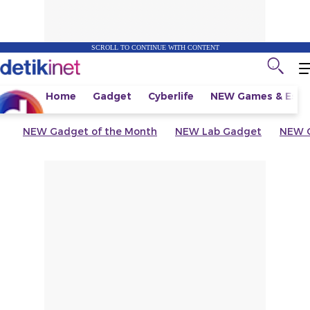
SCROLL TO CONTINUE WITH CONTENT
Home
Gadget
Cyberlife
NEW
Games & Espo
NEW
Gadget of the Month
NEW
Lab Gadget
NEW
G