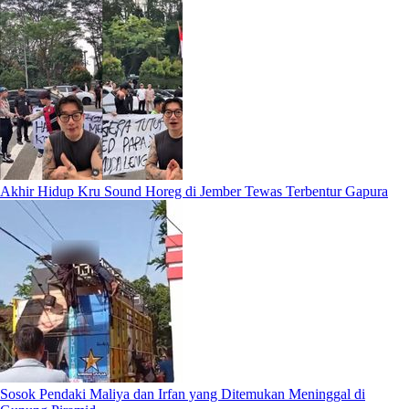
Akhir Hidup Kru Sound Horeg di Jember Tewas Terbentur Gapura
Sosok Pendaki Maliya dan Irfan yang Ditemukan Meninggal di