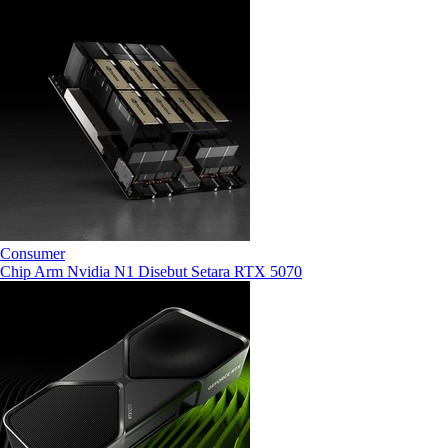
Consumer
Chip Arm Nvidia N1 Disebut Setara RTX 5070