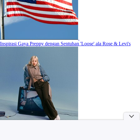
Inspirasi Gaya Preppy dengan Sentuhan 'Loose' ala Rose & Levi's
Kamu Suka Aroma Woody? Ini 7 Parfum Lokal yang Worth to Try!