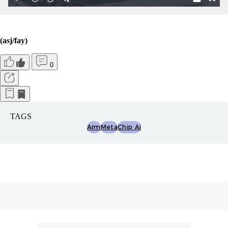
(asj/fay)
0
TAGS
Arm
Meta
Chip Ai