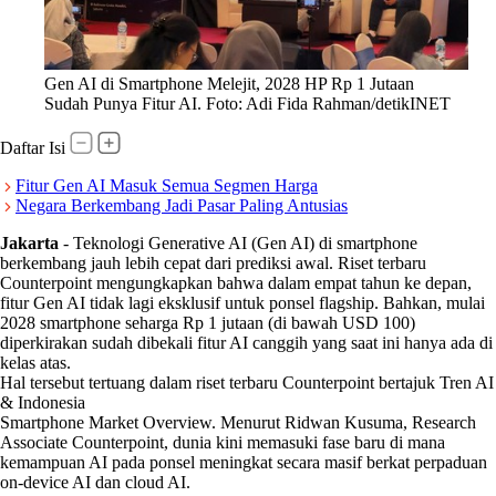
Gen AI di Smartphone Melejit, 2028 HP Rp 1 Jutaan
Sudah Punya Fitur AI. Foto: Adi Fida Rahman/detikINET
Daftar Isi
Fitur Gen AI Masuk Semua Segmen Harga
Negara Berkembang Jadi Pasar Paling Antusias
Jakarta
-
Teknologi Generative AI (Gen AI) di smartphone
berkembang jauh lebih cepat dari prediksi awal. Riset terbaru
Counterpoint mengungkapkan bahwa dalam empat tahun ke depan,
fitur Gen AI tidak lagi eksklusif untuk ponsel flagship. Bahkan, mulai
2028 smartphone seharga Rp 1 jutaan (di bawah USD 100)
diperkirakan sudah dibekali fitur AI canggih yang saat ini hanya ada di
kelas atas.
Hal tersebut tertuang dalam riset terbaru Counterpoint bertajuk Tren AI
& Indonesia
Smartphone Market Overview. Menurut Ridwan Kusuma, Research
Associate Counterpoint, dunia kini memasuki fase baru di mana
kemampuan AI pada ponsel meningkat secara masif berkat perpaduan
on-device AI dan cloud AI.