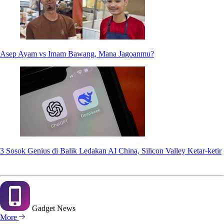
Asep Ayam vs Imam Bawang, Mana Jagoanmu?
3 Sosok Genius di Balik Ledakan AI China, Silicon Valley Ketar-ketir
Gadget
News
More