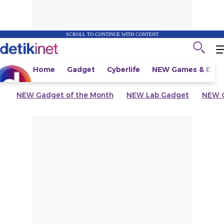
SCROLL TO CONTINUE WITH CONTENT
Home
Gadget
Cyberlife
NEW
Games & Espo
NEW
Gadget of the Month
NEW
Lab Gadget
NEW
G