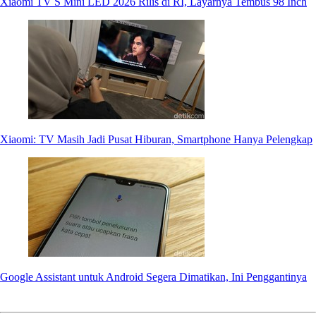
Xiaomi TV S Mini LED 2026 Rilis di RI, Layarnya Tembus 98 Inch
Xiaomi: TV Masih Jadi Pusat Hiburan, Smartphone Hanya Pelengkap
Google Assistant untuk Android Segera Dimatikan, Ini Penggantinya