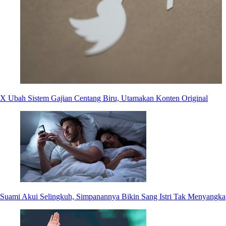
X Ubah Sistem Gajian Centang Biru, Utamakan Konten Original
Suami Akui Selingkuh, Simpanannya Bikin Sang Istri Tak Menyangka