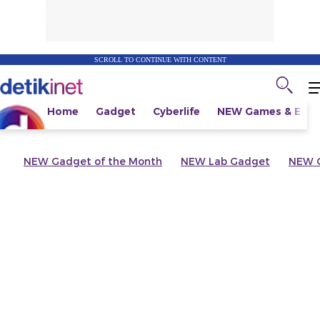
SCROLL TO CONTINUE WITH CONTENT
Home
Gadget
Cyberlife
NEW
Games & Espo
NEW
Gadget of the Month
NEW
Lab Gadget
NEW
G