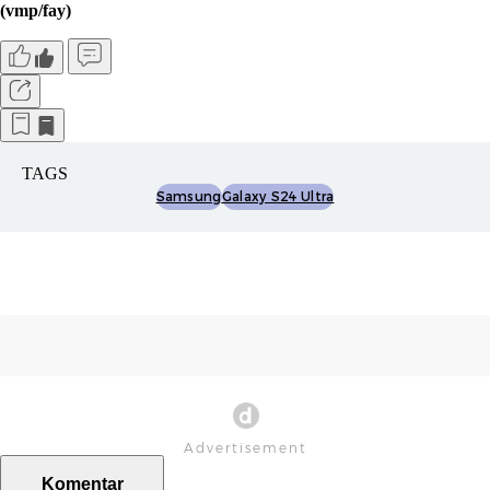
(vmp/fay)
TAGS
Samsung
Galaxy S24 Ultra
Komentar