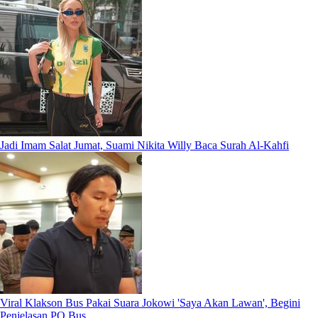
Jadi Imam Salat Jumat, Suami Nikita Willy Baca Surah Al-Kahfi
Viral Klakson Bus Pakai Suara Jokowi 'Saya Akan Lawan', Begini
Penjelasan PO Bus