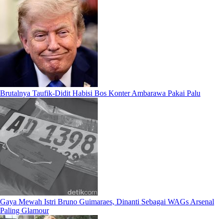
Brutalnya Taufik-Didit Habisi Bos Konter Ambarawa Pakai Palu
Gaya Mewah Istri Bruno Guimaraes, Dinanti Sebagai WAGs Arsenal
Paling Glamour