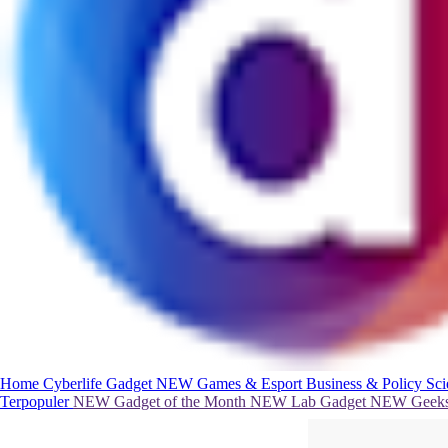
Home
Cyberlife
Gadget
NEW
Games & Esport
Business & Policy
Sc
Terpopuler
NEW
Gadget of the Month
NEW
Lab Gadget
NEW
Geeks