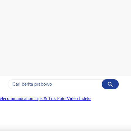
Cancel
Yang sedang ramai dicari
elecommunication
Tips & Trik
Foto
Video
Indeks
#1
data live draw sgp
!
#2
kebakaran
#3
prabowo