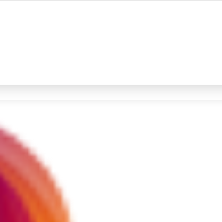
#4
iran
#5
gempa hari ini
Promoted
Terakhir yang dicari
Loading...