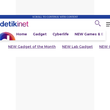
SCROLL TO CONTINUE WITH CONTENT
Home
Gadget
Cyberlife
NEW
Games & Espo
NEW
Gadget of the Month
NEW
Lab Gadget
NEW
G