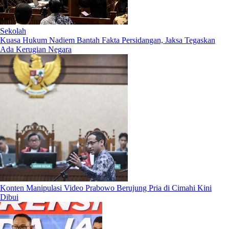
Sekolah
Kuasa Hukum Nadiem Bantah Fakta Persidangan, Jaksa Tegaskan
Ada Kerugian Negara
Konten Manipulasi Video Prabowo Berujung Pria di Cimahi Kini
Dibui