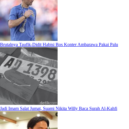
Brutalnya Taufik-Didit Habisi Bos Konter Ambarawa Pakai Palu
Jadi Imam Salat Jumat, Suami Nikita Willy Baca Surah Al-Kahfi