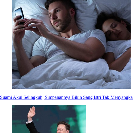
Suami Akui Selingkuh, Simpanannya Bikin Sang Istri Tak Menyangka