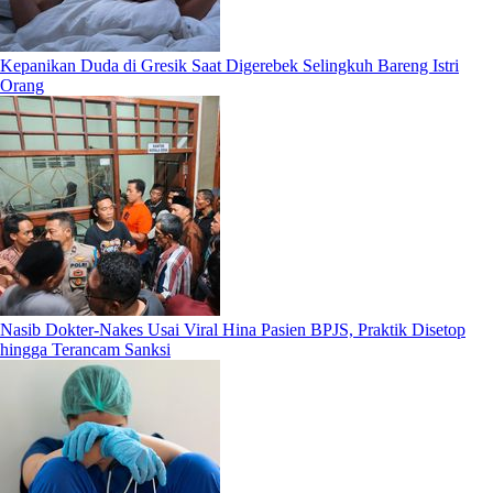
Kepanikan Duda di Gresik Saat Digerebek Selingkuh Bareng Istri
Orang
Nasib Dokter-Nakes Usai Viral Hina Pasien BPJS, Praktik Disetop
hingga Terancam Sanksi