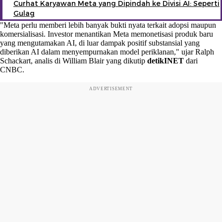
Curhat Karyawan Meta yang Dipindah ke Divisi AI: Seperti
Gulag
"Meta perlu memberi lebih banyak bukti nyata terkait adopsi maupun
komersialisasi. Investor menantikan Meta memonetisasi produk baru
yang mengutamakan AI, di luar dampak positif substansial yang
diberikan AI dalam menyempurnakan model periklanan," ujar Ralph
Schackart, analis di William Blair yang dikutip
detikINET
dari
CNBC.
ADVERTISEMENT