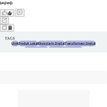
(asj/asj)
TAGS
Umk
Produk Lokal
Ekosistem Digital
Transformasi Digital
Regulasi Umkm
Platform E-Commerce