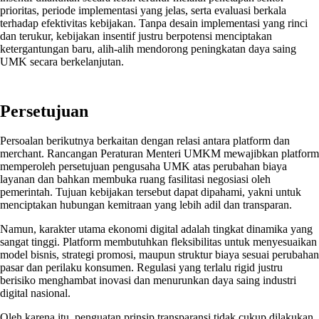
prioritas, periode implementasi yang jelas, serta evaluasi berkala
terhadap efektivitas kebijakan. Tanpa desain implementasi yang rinci
dan terukur, kebijakan insentif justru berpotensi menciptakan
ketergantungan baru, alih-alih mendorong peningkatan daya saing
UMK secara berkelanjutan.
Persetujuan
Persoalan berikutnya berkaitan dengan relasi antara platform dan
merchant. Rancangan Peraturan Menteri UMKM mewajibkan platform
memperoleh persetujuan pengusaha UMK atas perubahan biaya
layanan dan bahkan membuka ruang fasilitasi negosiasi oleh
pemerintah. Tujuan kebijakan tersebut dapat dipahami, yakni untuk
menciptakan hubungan kemitraan yang lebih adil dan transparan.
Namun, karakter utama ekonomi digital adalah tingkat dinamika yang
sangat tinggi. Platform membutuhkan fleksibilitas untuk menyesuaikan
model bisnis, strategi promosi, maupun struktur biaya sesuai perubahan
pasar dan perilaku konsumen. Regulasi yang terlalu rigid justru
berisiko menghambat inovasi dan menurunkan daya saing industri
digital nasional.
Oleh karena itu, penguatan prinsip transparansi tidak cukup dilakukan