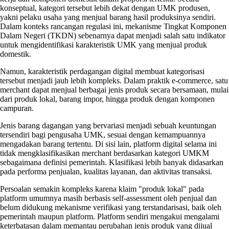
konseptual, kategori tersebut lebih dekat dengan UMK produsen,
yakni pelaku usaha yang menjual barang hasil produksinya sendiri.
Dalam konteks rancangan regulasi ini, mekanisme Tingkat Komponen
Dalam Negeri (TKDN) sebenarnya dapat menjadi salah satu indikator
untuk mengidentifikasi karakteristik UMK yang menjual produk
domestik.
Namun, karakteristik perdagangan digital membuat kategorisasi
tersebut menjadi jauh lebih kompleks. Dalam praktik e-commerce, satu
merchant dapat menjual berbagai jenis produk secara bersamaan, mulai
dari produk lokal, barang impor, hingga produk dengan komponen
campuran.
Jenis barang dagangan yang bervariasi menjadi sebuah keuntungan
tersendiri bagi pengusaha UMK, sesuai dengan kemampuannya
mengadakan barang tertentu. Di sisi lain, platform digital selama ini
tidak mengklasifikasikan merchant berdasarkan kategori UMKM
sebagaimana definisi pemerintah. Klasifikasi lebih banyak didasarkan
pada performa penjualan, kualitas layanan, dan aktivitas transaksi.
Persoalan semakin kompleks karena klaim "produk lokal" pada
platform umumnya masih berbasis self-assessment oleh penjual dan
belum didukung mekanisme verifikasi yang terstandarisasi, baik oleh
pemerintah maupun platform. Platform sendiri mengakui mengalami
keterbatasan dalam memantau perubahan jenis produk yang dijual