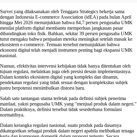
Survei yang dilaksanakan oleh Tenggara Strategics bekerja sama
dengan Indonesia E-commerce Association (idEA) pada bulan April
hingga Mei 2026 menunjukkan bahwa 84,7 persen pengusaha UMK
menilai platform digital membantu memperluas jangkauan pasar
dibandingkan toko fisik. Bahkan, sekitar 39 persen pengusaha UMK
turut mengaku bahwa penjualan mereka meningkat setelah masuk ke
ekosistem e-commerce. Temuan tersebut menunjukkan bahwa
ekonomi digital telah menjadi instrumen penting bagi ekspansi UMK
nasional.
Namun, efektivitas intervensi kebijakan tidak hanya ditentukan oleh
tujuan regulasi, melainkan juga oleh presisi desain implementasinya.
Dalam konteks ekosistem digital yang kompleks dan dinamis,
pendekatan regulasi yang tidak sesuai dengan kompleksitas subjek
justru berpotensi menimbulkan distorsi baru.
Salah satu tantangan utama terletak pada definisi subjek penerima
manfaat, yakni pengusaha UMK yang "menjual produk dalam negeri."
Dalam praktiknya, definisi tersebut tidak sesederhana formulasi
normatifnya.
Dalam kerangka regulasi nasional, suatu produk pada dasarnya
dikategorikan sebagai produk dalam negeri apabila melibatkan tenaga
kerja dan komponen domestik dalam proporsi tertentu. Secara