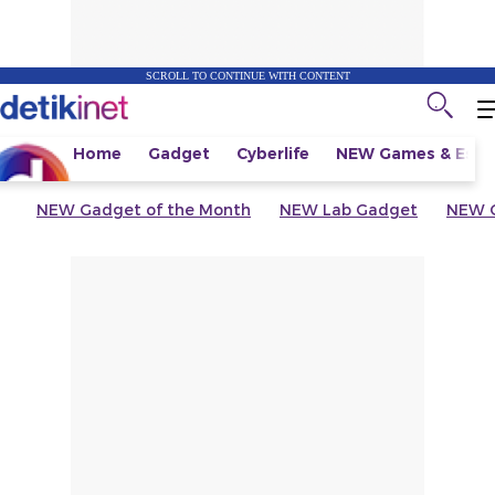
SCROLL TO CONTINUE WITH CONTENT
Home
Gadget
Cyberlife
NEW
Games & Espo
NEW
Gadget of the Month
NEW
Lab Gadget
NEW
G