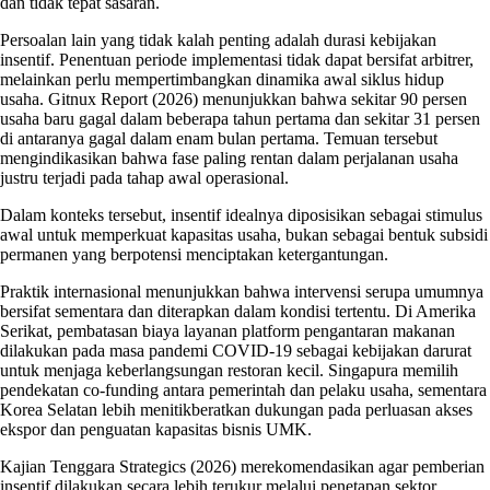
dan tidak tepat sasaran.
Persoalan lain yang tidak kalah penting adalah durasi kebijakan
insentif. Penentuan periode implementasi tidak dapat bersifat arbitrer,
melainkan perlu mempertimbangkan dinamika awal siklus hidup
usaha. Gitnux Report (2026) menunjukkan bahwa sekitar 90 persen
usaha baru gagal dalam beberapa tahun pertama dan sekitar 31 persen
di antaranya gagal dalam enam bulan pertama. Temuan tersebut
mengindikasikan bahwa fase paling rentan dalam perjalanan usaha
justru terjadi pada tahap awal operasional.
Dalam konteks tersebut, insentif idealnya diposisikan sebagai stimulus
awal untuk memperkuat kapasitas usaha, bukan sebagai bentuk subsidi
permanen yang berpotensi menciptakan ketergantungan.
Praktik internasional menunjukkan bahwa intervensi serupa umumnya
bersifat sementara dan diterapkan dalam kondisi tertentu. Di Amerika
Serikat, pembatasan biaya layanan platform pengantaran makanan
dilakukan pada masa pandemi COVID-19 sebagai kebijakan darurat
untuk menjaga keberlangsungan restoran kecil. Singapura memilih
pendekatan co-funding antara pemerintah dan pelaku usaha, sementara
Korea Selatan lebih menitikberatkan dukungan pada perluasan akses
ekspor dan penguatan kapasitas bisnis UMK.
Kajian Tenggara Strategics (2026) merekomendasikan agar pemberian
insentif dilakukan secara lebih terukur melalui penetapan sektor