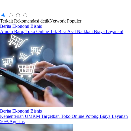
Terkait
Rekomendasi
detikNetwork
Populer
Berita Ekonomi Bisnis
Aturan Baru, Toko Online Tak Bisa Asal Naikkan Biaya Layanan!
Berita Ekonomi Bisnis
Kementerian UMKM Targetkan Toko Online Potong Biaya Layanan
50% Agustus