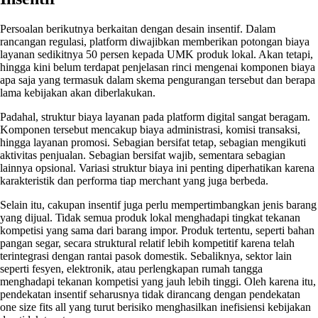
Persoalan berikutnya berkaitan dengan desain insentif. Dalam
rancangan regulasi, platform diwajibkan memberikan potongan biaya
layanan sedikitnya 50 persen kepada UMK produk lokal. Akan tetapi,
hingga kini belum terdapat penjelasan rinci mengenai komponen biaya
apa saja yang termasuk dalam skema pengurangan tersebut dan berapa
lama kebijakan akan diberlakukan.
Padahal, struktur biaya layanan pada platform digital sangat beragam.
Komponen tersebut mencakup biaya administrasi, komisi transaksi,
hingga layanan promosi. Sebagian bersifat tetap, sebagian mengikuti
aktivitas penjualan. Sebagian bersifat wajib, sementara sebagian
lainnya opsional. Variasi struktur biaya ini penting diperhatikan karena
karakteristik dan performa tiap merchant yang juga berbeda.
Selain itu, cakupan insentif juga perlu mempertimbangkan jenis barang
yang dijual. Tidak semua produk lokal menghadapi tingkat tekanan
kompetisi yang sama dari barang impor. Produk tertentu, seperti bahan
pangan segar, secara struktural relatif lebih kompetitif karena telah
terintegrasi dengan rantai pasok domestik. Sebaliknya, sektor lain
seperti fesyen, elektronik, atau perlengkapan rumah tangga
menghadapi tekanan kompetisi yang jauh lebih tinggi. Oleh karena itu,
pendekatan insentif seharusnya tidak dirancang dengan pendekatan
one size fits all yang turut berisiko menghasilkan inefisiensi kebijakan