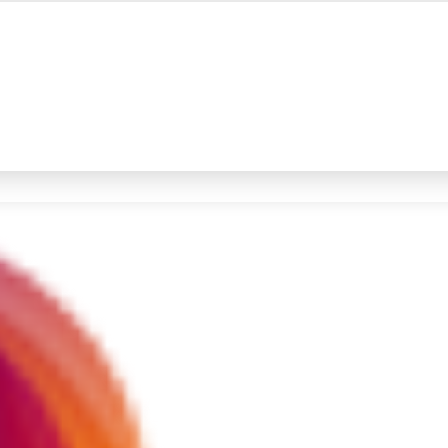
#4
iran
#5
demo
Promoted
Terakhir yang dicari
Loading...