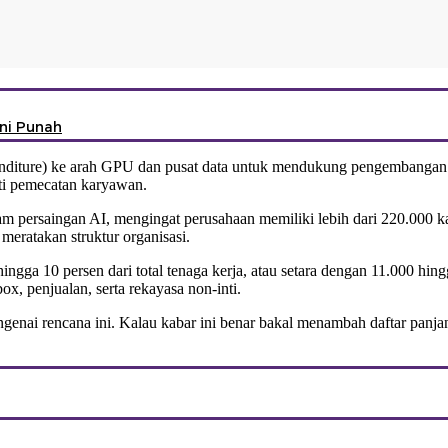
ini Punah
penditure) ke arah GPU dan pusat data untuk mendukung pengembangan 
ti pemecatan karyawan.
m persaingan AI, mengingat perusahaan memiliki lebih dari 220.000 ka
eratakan struktur organisasi.
ingga 10 persen dari total tenaga kerja, atau setara dengan 11.000 hi
, penjualan, serta rekayasa non-inti.
nai rencana ini. Kalau kabar ini benar bakal menambah daftar panjan