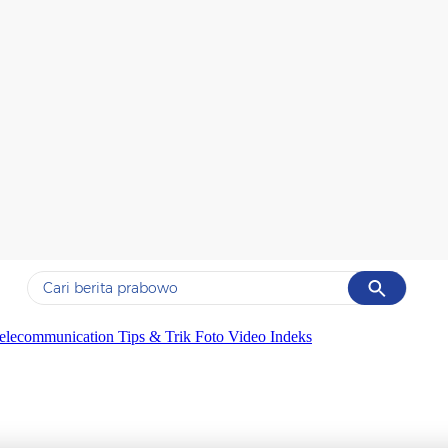
Cancel
Yang sedang ramai dicari
elecommunication
Tips & Trik
Foto
Video
Indeks
#1
data live draw sgp
#2
gempa hari ini
#3
prabowo