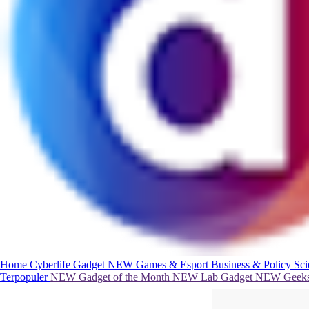
Home
Cyberlife
Gadget
NEW
Games & Esport
Business & Policy
Sc
Terpopuler
NEW
Gadget of the Month
NEW
Lab Gadget
NEW
Geeks