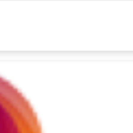
#4
iran
#5
demo
Promoted
Terakhir yang dicari
Loading...