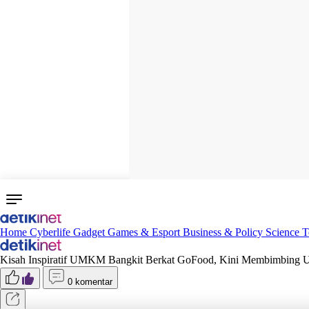
Home
Cyberlife
Gadget
Games & Esport
Business & Policy
Science
T
Kisah Inspiratif UMKM Bangkit Berkat GoFood, Kini Membimbin
0 komentar