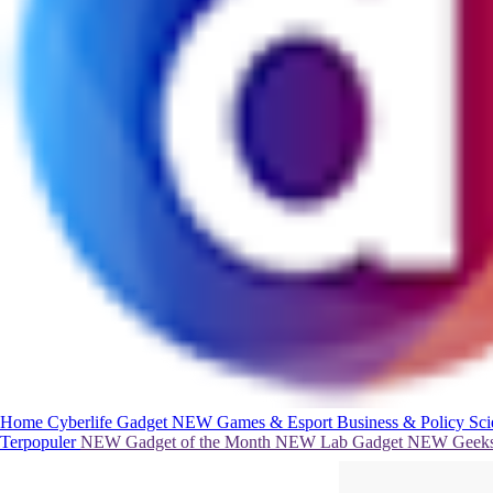
Home
Cyberlife
Gadget
NEW
Games & Esport
Business & Policy
Sc
Terpopuler
NEW
Gadget of the Month
NEW
Lab Gadget
NEW
Geeks