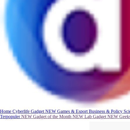
Home
Cyberlife
Gadget
NEW
Games & Esport
Business & Policy
Sc
Terpopuler
NEW
Gadget of the Month
NEW
Lab Gadget
NEW
Geeks