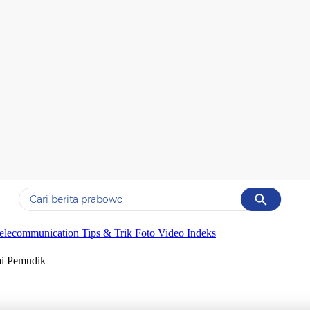
Cancel
Yang sedang ramai dicari
elecommunication
Tips & Trik
Foto
Video
Indeks
#1
gempa hari ini
ai Pemudik
#2
gempa
#3
prabowo