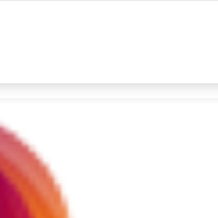
#4
iran
#5
demo
Promoted
Terakhir yang dicari
Loading...