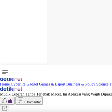
Home
Cyberlife
Gadget
Games & Esport
Business & Policy
Science
T
Mudik Lebaran Tanpa Terjebak Macet, Ini Aplikasi yang Wajib Dipak
0 komentar