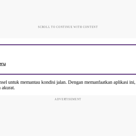
SCROLL TO CONTINUE WITH CONTENT
eru
onsel untuk memantau kondisi jalan. Dengan memanfaatkan aplikasi ini
 akurat.
ADVERTISEMENT