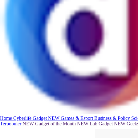
Home
Cyberlife
Gadget
NEW
Games & Esport
Business & Policy
Sc
Terpopuler
NEW
Gadget of the Month
NEW
Lab Gadget
NEW
Geeks