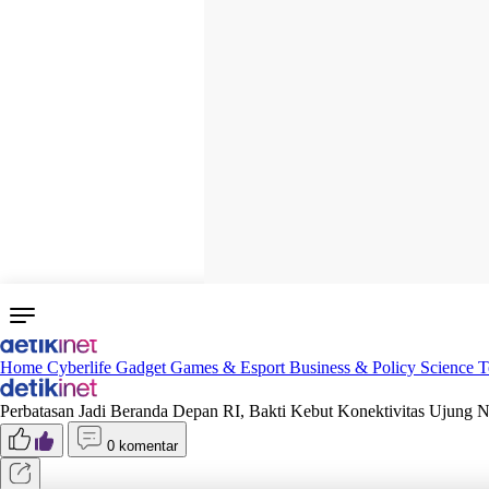
Home
Cyberlife
Gadget
Games & Esport
Business & Policy
Science
T
Perbatasan Jadi Beranda Depan RI, Bakti Kebut Konektivitas Ujung N
0 komentar