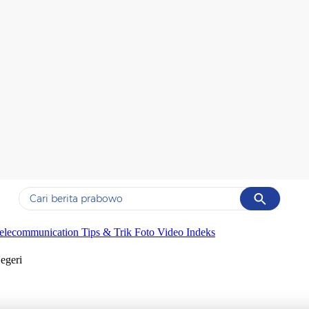
Cancel
Yang sedang ramai dicari
elecommunication
Tips & Trik
Foto
Video
Indeks
#1
data live draw sgp
egeri
#2
iran
#3
senjata