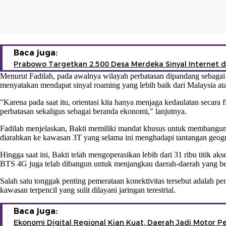
Baca juga:
Prabowo Targetkan 2.500 Desa Merdeka Sinyal Internet d
Menurut Fadilah, pada awalnya wilayah perbatasan dipandang sebagai 
menyatakan mendapat sinyal roaming yang lebih baik dari Malaysia ata
"Karena pada saat itu, orientasi kita hanya menjaga kedaulatan secara
perbatasan sekaligus sebagai beranda ekonomi," lanjutnya.
Fadilah menjelaskan, Bakti memiliki mandat khusus untuk membangun a
diarahkan ke kawasan 3T yang selama ini menghadapi tantangan geograf
Hingga saat ini, Bakti telah mengoperasikan lebih dari 31 ribu titik aks
BTS 4G juga telah dibangun untuk menjangkau daerah-daerah yang b
Salah satu tonggak penting pemerataan konektivitas tersebut adalah p
kawasan terpencil yang sulit dilayani jaringan terestrial.
Baca juga:
Ekonomi Digital Regional Kian Kuat, Daerah Jadi Motor 