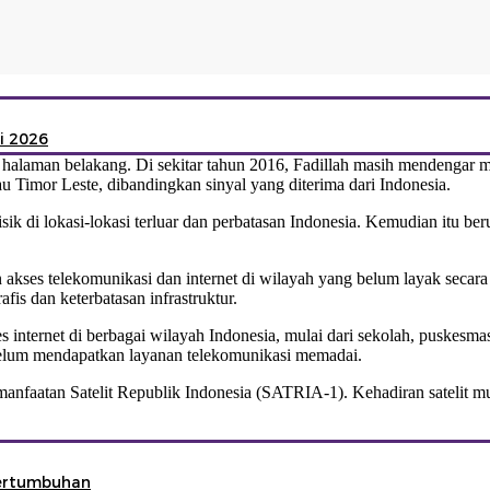
i 2026
halaman belakang. Di sekitar tahun 2016, Fadillah masih mendengar m
u Timor Leste, dibandingkan sinyal yang diterima dari Indonesia.
 fisik di lokasi-lokasi terluar dan perbatasan Indonesia. Kemudian itu
kses telekomunikasi dan internet di wilayah yang belum layak secara
is dan keterbatasan infrastruktur.
es internet di berbagai wilayah Indonesia, mulai dari sekolah, puskesmas,
elum mendapatkan layanan telekomunikasi memadai.
emanfaatan Satelit Republik Indonesia (SATRIA-1). Kehadiran satelit 
Pertumbuhan