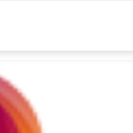
#4
prabowo
#5
gempa hari ini
Promoted
Terakhir yang dicari
Loading...