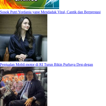
Sosok Putri Yordania yang Mendadak Viral, Cantik dan Berprestasi
Penjualan Mobil-motor di RI Turun Bikin Purbaya Deg-degan