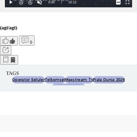
(agt/agt)
0
TAGS
Operator Seluler
Telkomsel
Maxstream Tv
Piala Dunia 2026
Paket Streaming