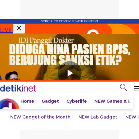
SCROLL TO CONTINUE WITH CONTENT
LIVE
Home
Gadget
Cyberlife
NEW
Games & Espo
NEW
Gadget of the Month
NEW
Lab Gadget
NEW
G