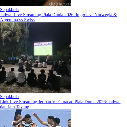
Sepakbola
Jadwal Live Streaming Piala Dunia 2026: Inggris vs Norwegia &
Argentina vs Swiss
Sepakbola
Link Live Streaming Jerman Vs Curacao Piala Dunia 2026: Jadwal
dan Jam Tayang