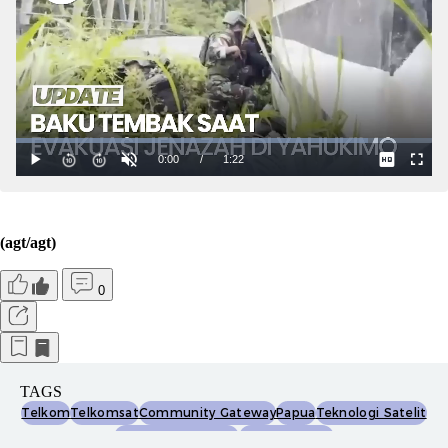
(agt/agt)
0
TAGS
Telkom
Telkomsat
Community Gateway
Papua
Teknologi Satelit
Infrastruktur Digital
Akses Internet