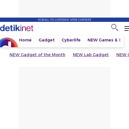
SCROLL TO CONTINUE WITH CONTENT
Home
Gadget
Cyberlife
NEW
Games & Espo
NEW
Gadget of the Month
NEW
Lab Gadget
NEW
G