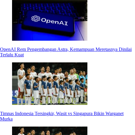
OpenAI Rem Pengembangan Astra, Kemampuan Meretasnya Dinilai
Terlalu Kuat
Timnas Indonesia Tersingkir, Wasit vs Singapura Bikin Warganet
Murka