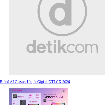
Rokid AI Glasses Unjuk Gigi di DTI-CX 2026