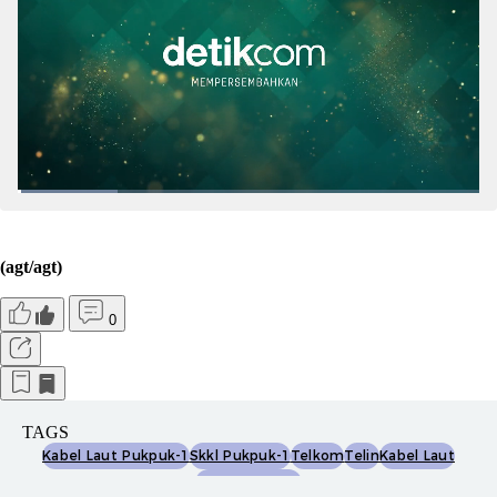
(agt/agt)
0
TAGS
Kabel Laut Pukpuk-1
Skkl Pukpuk-1
Telkom
Telin
Kabel Laut
Akses Internet