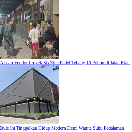
Alasan Vendor Proyek SixNine Padel Tebang 10 Pohon di Jalan Riau
Bule Ini Tinggalkan Hidup Modern Demi Wanita Suku Pedalaman