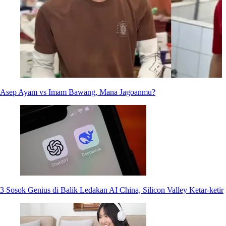
Asep Ayam vs Imam Bawang, Mana Jagoanmu?
3 Sosok Genius di Balik Ledakan AI China, Silicon Valley Ketar-ketir