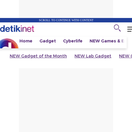
SCROLL TO CONTINUE WITH CONTENT
Home
Gadget
Cyberlife
NEW
Games & Espo
NEW
Gadget of the Month
NEW
Lab Gadget
NEW
G