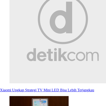
Xiaomi Ungkap Strategi TV Mini LED Bisa Lebih Terjangkau