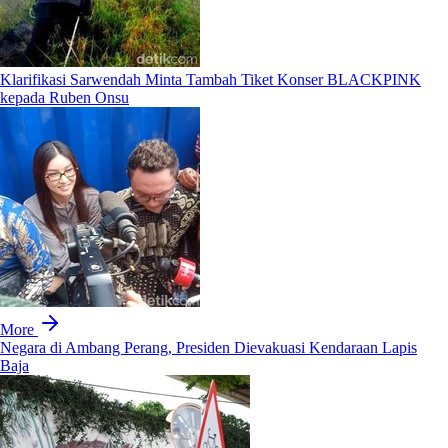
Klarifikasi Sarwendah Minta Tambah Tiket Konser BLACKPINK
kepada Ruben Onsu
More
Negara di Ambang Perang, Presiden Dievakuasi Kendaraan Lapis
Baja