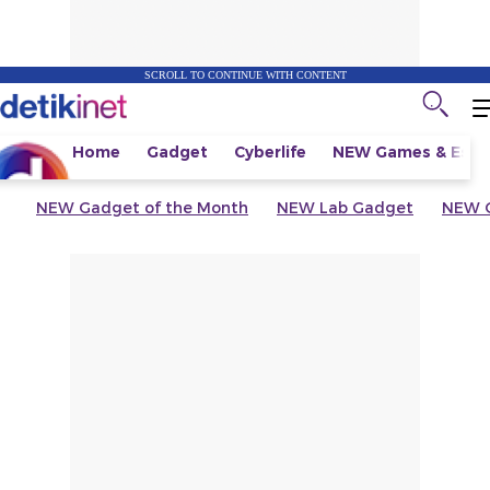
SCROLL TO CONTINUE WITH CONTENT
Home
Gadget
Cyberlife
NEW
Games & Espo
NEW
Gadget of the Month
NEW
Lab Gadget
NEW
G