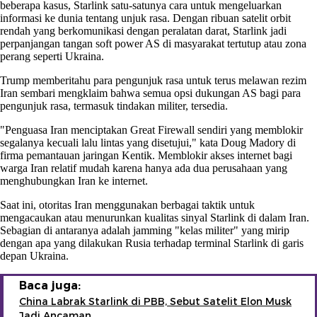
beberapa kasus, Starlink satu-satunya cara untuk mengeluarkan
informasi ke dunia tentang unjuk rasa. Dengan ribuan satelit orbit
rendah yang berkomunikasi dengan peralatan darat, Starlink jadi
perpanjangan tangan soft power AS di masyarakat tertutup atau zona
perang seperti Ukraina.
Trump memberitahu para pengunjuk rasa untuk terus melawan rezim
Iran sembari mengklaim bahwa semua opsi dukungan AS bagi para
pengunjuk rasa, termasuk tindakan militer, tersedia.
"Penguasa Iran menciptakan Great Firewall sendiri yang memblokir
segalanya kecuali lalu lintas yang disetujui," kata Doug Madory di
firma pemantauan jaringan Kentik. Memblokir akses internet bagi
warga Iran relatif mudah karena hanya ada dua perusahaan yang
menghubungkan Iran ke internet.
Saat ini, otoritas Iran menggunakan berbagai taktik untuk
mengacaukan atau menurunkan kualitas sinyal Starlink di dalam Iran.
Sebagian di antaranya adalah jamming "kelas militer" yang mirip
dengan apa yang dilakukan Rusia terhadap terminal Starlink di garis
depan Ukraina.
Baca juga:
China Labrak Starlink di PBB, Sebut Satelit Elon Musk
Jadi Ancaman