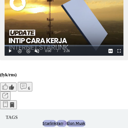
(fyk/rns)
6
TAGS
Starlink
Iran
Elon Musk