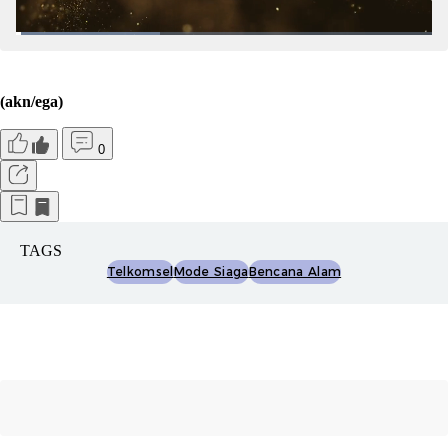
(akn/ega)
0
TAGS
Telkomsel
Mode Siaga
Bencana Alam