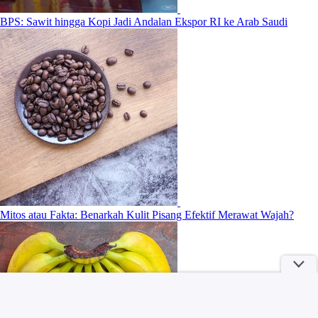
BPS: Sawit hingga Kopi Jadi Andalan Ekspor RI ke Arab Saudi
Mitos atau Fakta: Benarkah Kulit Pisang Efektif Merawat Wajah?