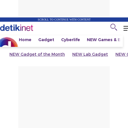
SCROLL TO CONTINUE WITH CONTENT
Home
Gadget
Cyberlife
NEW
Games & Espo
NEW
Gadget of the Month
NEW
Lab Gadget
NEW
G