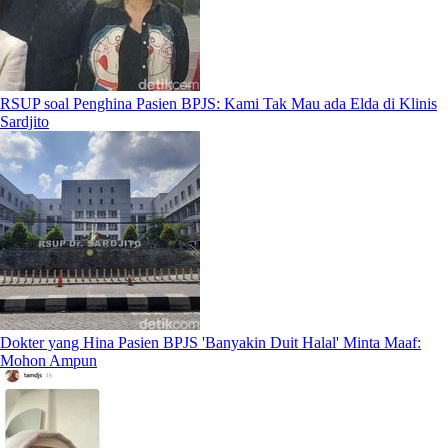
RSUP soal Penghina Pasien BPJS: Kami Tak Mau ada Elda di Klinis
Sardjito
Dokter yang Hina Pasien BPJS 'Banyakin Duit Halal' Minta Maaf:
Mohon Ampun