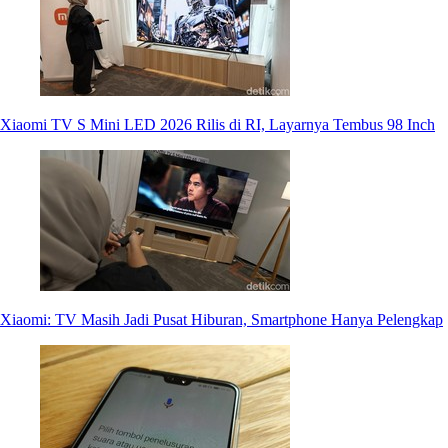
Xiaomi TV S Mini LED 2026 Rilis di RI, Layarnya Tembus 98 Inch
Xiaomi: TV Masih Jadi Pusat Hiburan, Smartphone Hanya Pelengkap