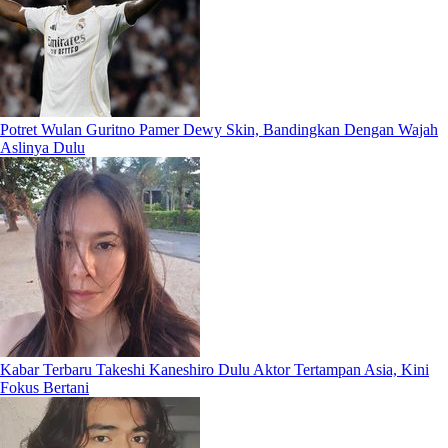
Potret Wulan Guritno Pamer Dewy Skin, Bandingkan Dengan Wajah
Aslinya Dulu
Kabar Terbaru Takeshi Kaneshiro Dulu Aktor Tertampan Asia, Kini
Fokus Bertani