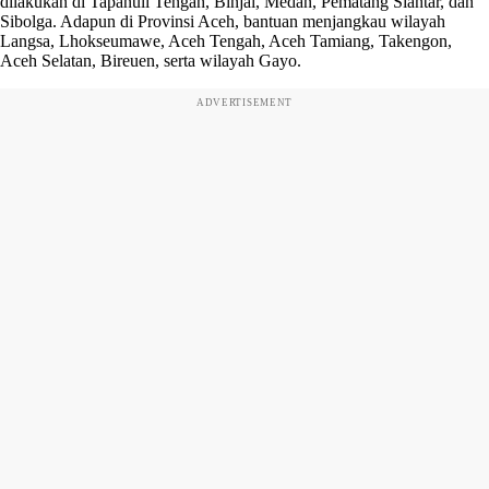
dilakukan di Tapanuli Tengah, Binjai, Medan, Pematang Siantar, dan
Sibolga. Adapun di Provinsi Aceh, bantuan menjangkau wilayah
Langsa, Lhokseumawe, Aceh Tengah, Aceh Tamiang, Takengon,
Aceh Selatan, Bireuen, serta wilayah Gayo.
ADVERTISEMENT