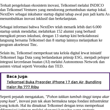
Terkait pengelolaan ekosistem inovasi, Telkomsel melalui INDICO
dan Telkomsel Ventures yang mendorong pertumbuhan startup lokal.
NextDev sebagai inkubator startup digital tahap awal pun jadi kartu As
menumbuhkan inovasi inklusif dan berkelanjutan.
Sebagai informasi bahwa NextDev telah menarik lebih dari 6.000
startup untuk mendaftar, melahirkan 152 alumni yang berhasil
mengikuti proses inkubasi, dengan 13 startup kini berkolaborasi
langsung bersama Telkomsel dan 8 startup lainnya melanjutkan ke
program akselerasi Tinc.
Selain itu, Telkomsel memperkuat tata kelola digital lewat inisiatif
Telkomsel Jaga Data yang berlandaskan prinsip ESG, menjadi pelopor
integrasi kecerdasan buatan (AI) melalui Autonomous Network dan
asisten virtual seperti Veronika dan TED.
Baca juga:
Telkomsel Buka Preorder iPhone 17 dan Air, Bundling
Halo+ Rp 777 Ribu
Seperti pepatah mengatakan,
"Pohon takkan tumbuh tinggi tanpa akar
yang kuat"
, inovasi pun tak akan bermakna tanpa fondasi infrastruktur
yang kokoh. Hal itu dimaknai Telkomsel dengan terus memperkuat
diferensiasi jaringan melalui ekspansi kapasitas yang strategis.