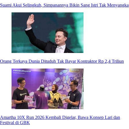
Suami Akui Selingkuh, Simpanannya Bikin Sang Istri Tak Menyangka
Orang Terkaya Dunia Dituduh Tak Bayar Kontraktor Rp 2,4 Triliun
Amartha 10X Run 2026 Kembali Digelar, Bawa Konsep Lari dan
Festival di GBK