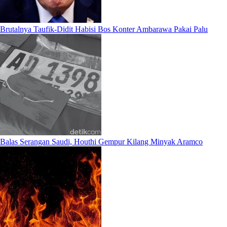
Brutalnya Taufik-Didit Habisi Bos Konter Ambarawa Pakai Palu
Balas Serangan Saudi, Houthi Gempur Kilang Minyak Aramco