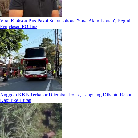
Viral Klakson Bus Pakai Suara Jokowi 'Saya Akan Lawan', Begini
Penjelasan PO Bus
Anggota KKB Terkapar Ditembak Polisi, Langsung Dibantu Rekan
Kabur ke Hutan