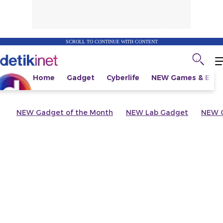
SCROLL TO CONTINUE WITH CONTENT
Home
Gadget
Cyberlife
NEW
Games & Espo
NEW
Gadget of the Month
NEW
Lab Gadget
NEW
G